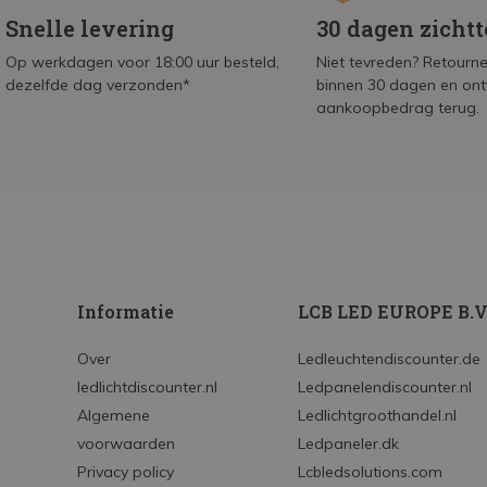
Snelle levering
30 dagen zicht
Op werkdagen voor 18:00 uur besteld,
Niet tevreden? Retournee
dezelfde dag verzonden*
binnen 30 dagen en on
aankoopbedrag terug.
Informatie
LCB LED EUROPE B.V
Over
Ledleuchtendiscounter.de
ledlichtdiscounter.nl
Ledpanelendiscounter.nl
Algemene
Ledlichtgroothandel.nl
voorwaarden
Ledpaneler.dk
Privacy policy
Lcbledsolutions.com