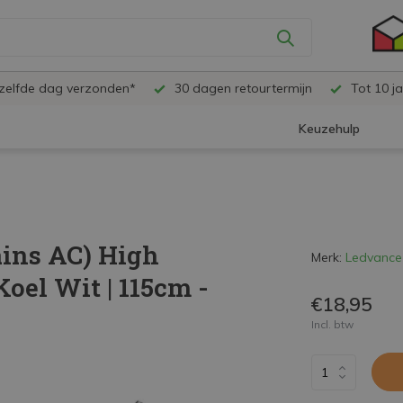
ezelfde dag verzonden*
30 dagen retourtermijn
Tot 10 ja
Keuzehulp
ins AC) High
Merk:
Ledvance
oel Wit | 115cm -
€18,95
Incl. btw