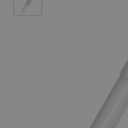
LED Strips
Decoratieve verlichting
LED Buitenverlichting
LED Noodverlichting
Installatiemateriaal
Mega Sale
Verduurzaming
LED TL verlichting