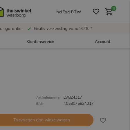
0
Incl.
Excl.
BTW
ar garantie
Gratis verzending vanaf €49,-*
Klantenservice
Account
Account aanmaken
Account aanmaken
LV824317
Account aanmaken
Artikelnummer
4058075824317
EAN
Toevoegen aan winkelwagen