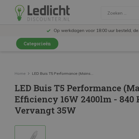
Op werkdagen voor 18:00 uur besteld, d
Categorieën
LED Lampen en Spots
LED Railspots
Home
LED Buis T5 Performance (Mains...
LED Buis T5 Performance (Ma
LED Panelen
Efficiency 16W 2400lm - 840 K
LED TL
Vervangt 35W
LED Plafondlampen en Wandlampen
LED Schijnwerpers
LED High Bay lampen