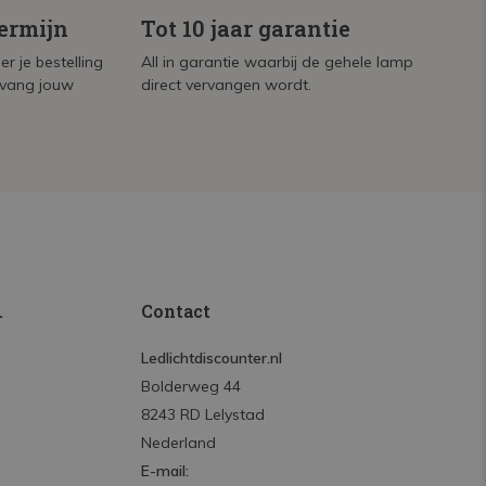
termijn
Tot 10 jaar garantie
r je bestelling
All in garantie waarbij de gehele lamp
tvang jouw
direct vervangen wordt.
.
Contact
Ledlichtdiscounter.nl
Bolderweg 44
8243 RD Lelystad
Nederland
E-mail: