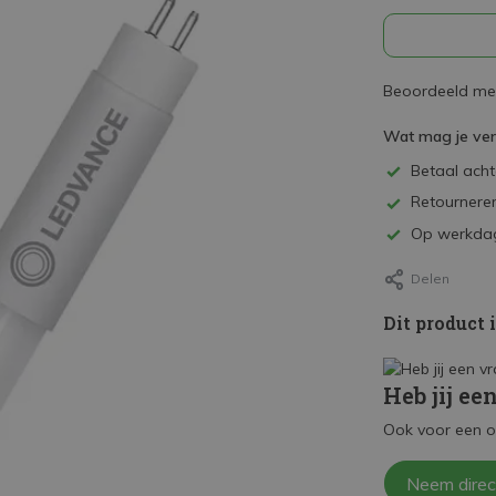
Beoordeeld met
Wat mag je ve
Betaal achte
Retourneren
Op werkdag
Delen
Dit product 
Heb jij ee
Ook voor een o
Neem direc