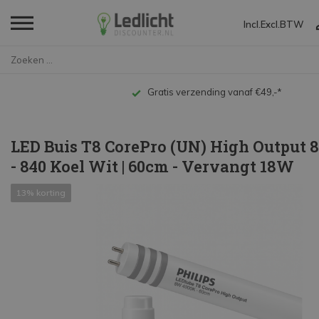
Incl.
Excl.
BTW
Home
LED Buis T8 CorePro (UN) High ...
Gratis verzending vanaf €49,-*
LED Buis T8 CorePro (UN) High Output
- 840 Koel Wit | 60cm - Vervangt 18W
13% korting