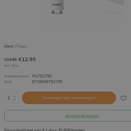
Merk:
Philips
€12,95
€14,95
Incl. btw
PH782795
Artikelnummer
8718699782795
EAN
Toevoegen aan winkelwagen
Vergelijk dit product
Beoordeeld met een 9,1 door 35.808 klanten