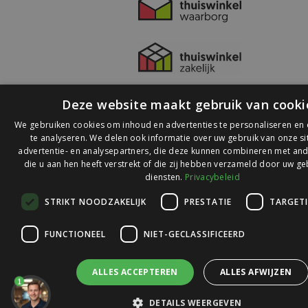
Deze website maakt gebruik van cooki
We gebruiken cookies om inhoud en advertenties te personaliseren en
te analyseren. We delen ook informatie over uw gebruik van onze s
advertentie- en analysepartners, die deze kunnen combineren met and
die u aan hen heeft verstrekt of die zij hebben verzameld door uw ge
© 2026 Ledlichtdiscounter.nl
diensten.
Privacybeleid
STRIKT NOODZAKELIJK
PRESTATIE
TARGET
Wij scoren een
9,1
op
9,1
Webwinkelkeur
FUNCTIONEEL
NIET-GECLASSIFICEERD
ALLES ACCEPTEREN
ALLES AFWIJZEN
1
DETAILS WEERGEVEN