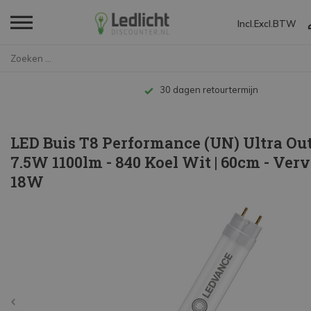
Incl.
Excl.
BTW
Home
LED Buis T8 Performance (UN) U...
Tot 10 jaar garantie
LED Buis T8 Performance (UN) Ultra Ou
7.5W 1100lm - 840 Koel Wit | 60cm - Ver
18W