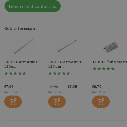
Neem direct contact op
Ook interessant
LED TL armatuur -
LED TL‑armatuur
LED TL buis start
120c...
120 cm...
€7,95
€7,95
€0,79
€9,95
Incl. btw
Incl. btw
Incl. btw