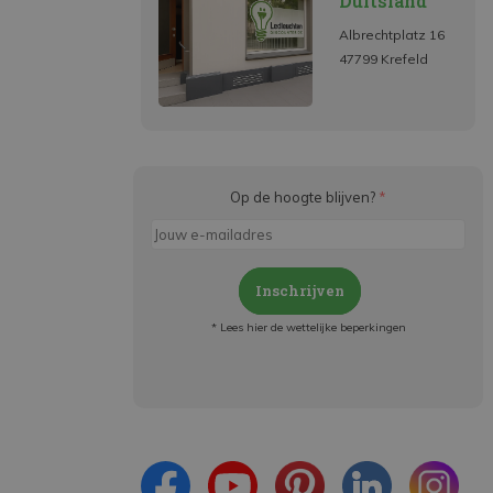
Duitsland
Albrechtplatz 16
47799 Krefeld
Op de hoogte blijven?
*
Inschrijven
* Lees hier de wettelijke beperkingen
Meld je aan en:
- Blijf op de hoogte van alle acties
- Ontvang persoonlijke aanbiedingen
- Lees over de laatste ontwikkelingen