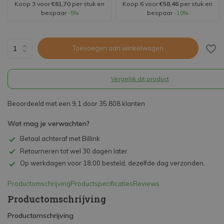
Koop 3 voor
€61,70
per stuk en
Koop 6 voor
€58,46
per stuk en
bespaar
-5%
bespaar
-10%
Toevoegen aan winkelwagen
Vergelijk dit product
Beoordeeld met een 9,1 door 35.808 klanten
Wat mag je verwachten?
Betaal achteraf met Billink
Retourneren tot wel 30 dagen later
Op werkdagen voor 18:00 besteld, dezelfde dag verzonden.
Productomschrijving
Productspecificaties
Reviews
Productomschrijving
Productomschrijving