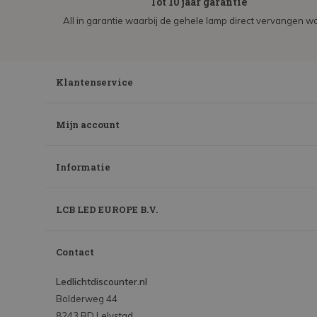
Tot 10 jaar garantie
All in garantie waarbij de gehele lamp direct vervangen wo
Klantenservice
Mijn account
Informatie
LCB LED EUROPE B.V.
Contact
Ledlichtdiscounter.nl
Bolderweg 44
8243 RD Lelystad