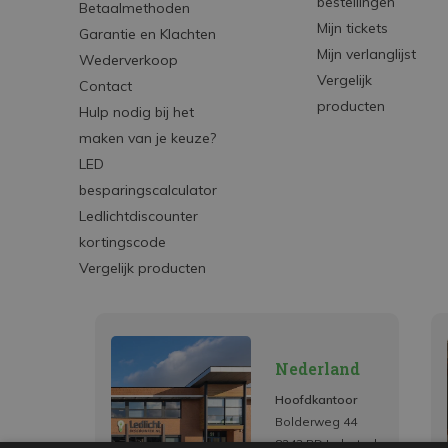
bestellingen
Betaalmethoden
Mijn tickets
Garantie en Klachten
Mijn verlanglijst
Wederverkoop
Vergelijk
Contact
producten
Hulp nodig bij het
maken van je keuze?
LED
besparingscalculator
Ledlichtdiscounter
kortingscode
Vergelijk producten
Nederland
Hoofdkantoor
Bolderweg 44
8243 RD Lelystad