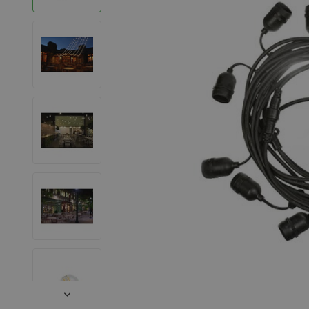
LED Strips
Decoratieve verlichting
LED Buitenverlichting
LED Noodverlichting
Installatiemateriaal
Mega Sale
Verduurzaming
LED TL verlichting