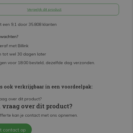
Vergelijk dit product
 een 9,1 door 35.808 klanten
rwachten?
raf met Billink
 tot wel 30 dagen later
en voor 18:00 besteld, dezelfde dag verzonden.
is ook verkrijgbaar in een voordeelpak:
n vraag over dit product?
fferte kan je contact met ons opnemen.
t contact op