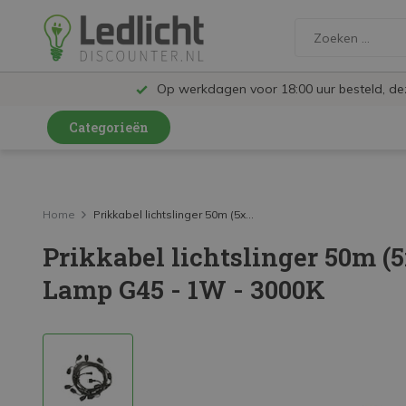
Op werkdagen voor 18:00 uur besteld, d
Categorieën
LED Lampen en Spots
LED Railspots
Home
Prikkabel lichtslinger 50m (5x...
Prikkabel lichtslinger 50m (5
LED Panelen
Lamp G45 - 1W - 3000K
LED TL
LED Plafondlampen en Wandlampen
LED Schijnwerpers
LED High Bay lampen