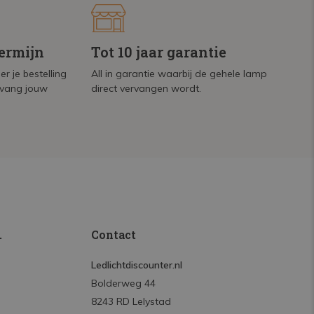
termijn
Tot 10 jaar garantie
r je bestelling
All in garantie waarbij de gehele lamp
tvang jouw
direct vervangen wordt.
.
Contact
Ledlichtdiscounter.nl
Bolderweg 44
8243 RD Lelystad