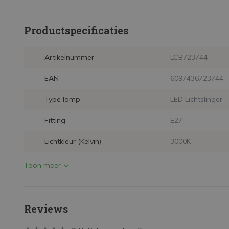
Productspecificaties
Artikelnummer
LCB723744
EAN
6097436723744
Type lamp
LED Lichtslinger
Fitting
E27
Lichtkleur (Kelvin)
3000K
Toon meer
Reviews