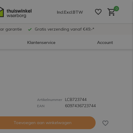
0
Incl.
Excl.
BTW
ar garantie
Gratis verzending vanaf €49,-*
Klantenservice
Account
Account aanmaken
Account aanmaken
LCB723744
Account aanmaken
Artikelnummer
6097436723744
EAN
Toevoegen aan winkelwagen