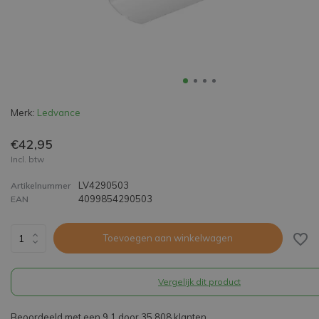
Merk:
Ledvance
€42,95
Incl. btw
LV4290503
Artikelnummer
4099854290503
EAN
Toevoegen aan winkelwagen
Vergelijk dit product
Beoordeeld met een 9,1 door 35.808 klanten