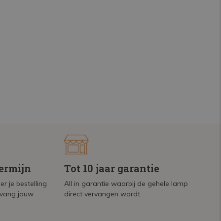
termijn
Tot 10 jaar garantie
r je bestelling
All in garantie waarbij de gehele lamp
tvang jouw
direct vervangen wordt.