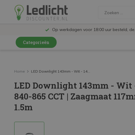
Op werkdagen voor 18:00 uur besteld, d
Categorieën
LED Lampen en Spots
LED Railspots
Home
LED Downlight 143mm - Wit - 14...
LED Downlight 143mm - Wit 
LED Panelen
840-865 CCT | Zaagmaat 117mm
LED TL
1.5m
LED Plafondlampen en Wandlampen
LED Schijnwerpers
LED High Bay lampen