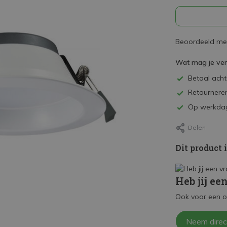
Beoordeeld met
Wat mag je ve
Betaal achte
Retourneren
Op werkdag
Delen
Dit product 
Heb jij ee
Ook voor een o
Neem direc