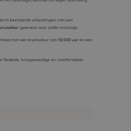
ORTHO downlight beschermd tegen aanraking
ren in bestaande uitsparingen met een
eurostekker
geleverd voor snelle montage.
rheid met een levensduur van
50.000 uur
en een
n flexibele, hoogwaardige en comfortabele