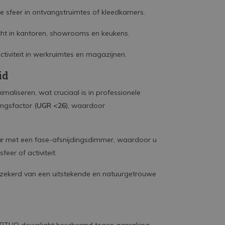
 sfeer in ontvangstruimtes of kleedkamers.
icht in kantoren, showrooms en keukens.
tiviteit in werkruimtes en magazijnen.
id
aliseren, wat cruciaal is in professionele
ngsfactor (
UGR <26
), waardoor
ar
met een fase-afsnijdingsdimmer, waardoor u
eer of activiteit.
rzekerd van een uitstekende en natuurgetrouwe