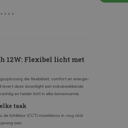
12W: Flexibel licht met
ngsoplossing die flexibiliteit, comfort en energie-
t
levert deze downlight een indrukwekkende
chtig en helder licht in elke binnenruimte.
 elke taak
 de lichtkleur (CCT) moeiteloos in, nog vóór
mgeving aan: