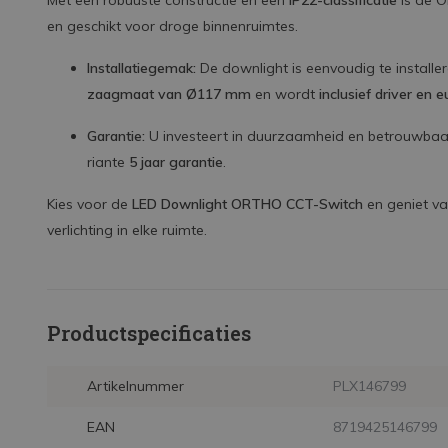
Met een robuuste constructie en een
IP22-classificatie
is de 
en geschikt voor droge binnenruimtes.
Installatiegemak:
De downlight is eenvoudig te installe
zaagmaat van Ø117 mm
en wordt
inclusief driver en 
Garantie:
U investeert in duurzaamheid en betrouwbaa
riante
5 jaar garantie
.
Kies voor de
LED Downlight ORTHO CCT-Switch
en geniet va
verlichting in elke ruimte.
Productspecificaties
Artikelnummer
PLX146799
EAN
8719425146799