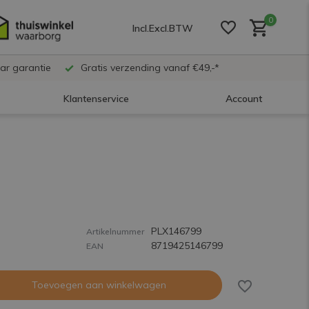
0
Incl.
Excl.
BTW
ar garantie
Gratis verzending vanaf €49,-*
Klantenservice
Account
Account aanmaken
Account aanmaken
PLX146799
Account aanmaken
Artikelnummer
8719425146799
EAN
Toevoegen aan winkelwagen