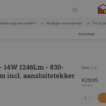
ezelfde dag verzonden*
30 dagen retourtermijn
Tot 10 ja
Keuzehulp
- 14W 1246Lm - 830-
Merk:
LCB
 incl. aansluitstekker
€29,95
Incl. btw