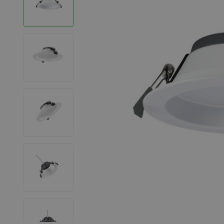
LED Strips
Decoratieve verlichting
LED Buitenverlichting
LED Noodverlichting
Installatiemateriaal
Mega Sale
Verduurzaming
LED TL verlichting