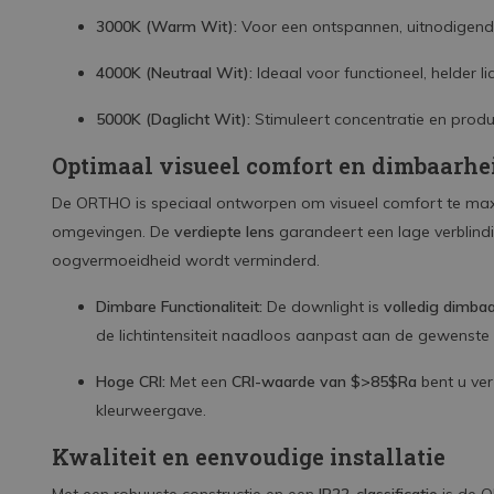
3000K (Warm Wit):
Voor een ontspannen, uitnodigende
4000K (Neutraal Wit):
Ideaal voor functioneel, helder l
5000K (Daglicht Wit):
Stimuleert concentratie en produc
Optimaal visueel comfort en dimbaarhe
De ORTHO is speciaal ontworpen om visueel comfort te maxim
omgevingen. De
verdiepte lens
garandeert een lage verblindi
oogvermoeidheid wordt verminderd.
Dimbare Functionaliteit:
De downlight is
volledig dimba
de lichtintensiteit naadloos aanpast aan de gewenste sf
Hoge CRI:
Met een
CRI-waarde van
$>85$
Ra
bent u ve
kleurweergave.
Kwaliteit en eenvoudige installatie