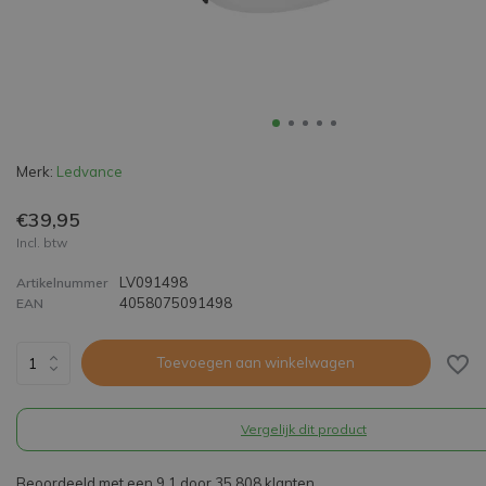
Merk:
Ledvance
€39,95
Incl. btw
LV091498
Artikelnummer
4058075091498
EAN
Toevoegen aan winkelwagen
Vergelijk dit product
Beoordeeld met een 9,1 door 35.808 klanten