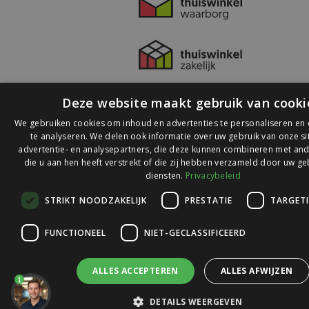
Deze website maakt gebruik van cooki
We gebruiken cookies om inhoud en advertenties te personaliseren en
te analyseren. We delen ook informatie over uw gebruik van onze s
advertentie- en analysepartners, die deze kunnen combineren met and
die u aan hen heeft verstrekt of die zij hebben verzameld door uw ge
© 2026 Ledlichtdiscounter.nl
diensten.
Privacybeleid
STRIKT NOODZAKELIJK
PRESTATIE
TARGET
Wij scoren een
9,1
op
9,1
Webwinkelkeur
FUNCTIONEEL
NIET-GECLASSIFICEERD
ALLES ACCEPTEREN
ALLES AFWIJZEN
1
DETAILS WEERGEVEN