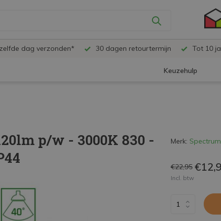
ezelfde dag verzonden*
30 dagen retourtermijn
Tot 10 ja
Keuzehulp
20lm p/w - 3000K 830 -
Merk:
Spectrum
P44
€12,
€22,95
Incl. btw