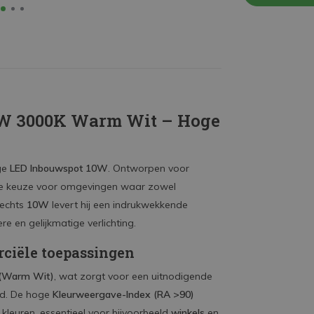
0W 3000K Warm Wit – Hoge
ge
LED Inbouwspot 10W
. Ontworpen voor
eale keuze voor omgevingen waar zowel
slechts
10W
levert hij een indrukwekkende
re en gelijkmatige verlichting.
rciële toepassingen
(Warm Wit)
, wat zorgt voor een uitnodigende
id. De hoge
Kleurweergave-Index (RA >90)
leuren, essentieel voor bijvoorbeeld
winkels
en