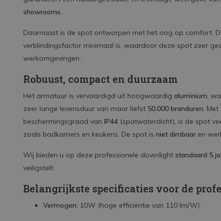
showrooms
.
Daarnaast is de spot ontworpen met het oog op comfort.
verblindingsfactor minimaal is, waardoor deze spot zeer ges
werkomgevingen.
Robuust, compact en duurzaam
Het armatuur is vervaardigd uit hoogwaardig
aluminium
, w
zeer lange levensduur van maar liefst
50.000 branduren
. Met
beschermingsgraad van
IP44
(spatwaterdicht), is de spot vee
zoals badkamers en keukens. De spot is
niet dimbaar
en werk
Wij bieden u op deze professionele downlight
standaard 5 ja
veiligstelt.
Belangrijkste specificaties voor de profe
Vermogen:
10W (hoge efficiëntie van 110 lm/W).