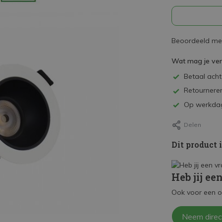
Beoordeeld met
Wat mag je ve
Betaal achte
Retourneren
Op werkdag
Delen
Dit product 
Heb jij ee
Ook voor een o
Neem direc