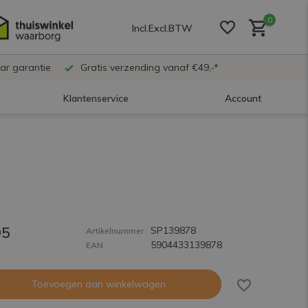
0
Incl.
Excl.
BTW
ar garantie
Gratis verzending vanaf €49,-*
Klantenservice
Account
Account aanmaken
Account aanmaken
95
SP139878
Account aanmaken
Artikelnummer
5904433139878
EAN
Toevoegen aan winkelwagen