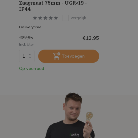
Zaagmaat 75mm - UGR<19 -
IP44
Vergelijk
Deliverytime
€12,95
€22,95
Incl. btw
Toevoegen
Op voorraad