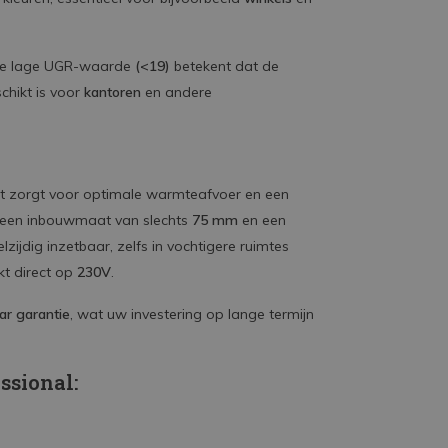
 De lage UGR-waarde
(<19)
betekent dat de
chikt is voor
kantoren
en andere
at zorgt voor optimale warmteafvoer en een
 een inbouwmaat van slechts
75 mm
en een
lzijdig inzetbaar, zelfs in vochtigere ruimtes
t direct op
230V
.
ar garantie
, wat uw investering op lange termijn
ssional: