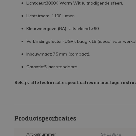
Lichtkleur:
3000K Warm Wit
(uitnodigende sfeer).
Lichtstroom:
1100 lumen.
Kleurweergave (RA):
Uitstekend
>90
.
Verblindingsfactor (UGR):
Laag
<19
(ideaal voor werkpl
Inbouwmaat:
75 mm (compact).
Garantie:
5 jaar
standaard.
Bekijk alle technische specificaties en montage‑instruc
Productspecificaties
Artikelnummer
SP139878