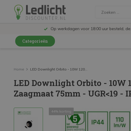
Op werkdagen voor 18:00 uur besteld, d
Categorieën
LED Lampen en Spots
LED Railspots
Home
LED Downlight Orbito - 10W 120...
LED Downlight Orbito - 10W 1
LED Panelen
Zaagmaat 75mm - UGR<19 - I
LED TL
LED Plafondlampen en Wandlampen
44% korting
LED Schijnwerpers
LED High Bay lampen