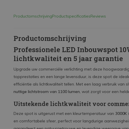
Productomschrijving
Productspecificaties
Reviews
Productomschrijving
Professionele LED Inbouwspot 1
lichtkwaliteit en 5 jaar garantie
Upgrade uw commerciële verlichting met deze hoogwaardi
topprestaties en een lange levensduur, is deze spot de id
efficiëntie als lichtkwaliteit tellen. Met een laag verbruik van 
nuttige lichtstroom van 1100 lumen
, wat zorgt voor een helde
Uitstekende lichtkwaliteit voor comme
Deze spot is uitgerust met een kleurtemperatuur van
3000K 
en comfortabele sfeer, perfect voor langdurige aanwezighe
garandeert een natuurgetrouwe en levendige weergave van k