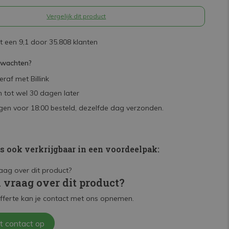
Vergelijk dit product
 een 9,1 door 35.808 klanten
rwachten?
raf met Billink
 tot wel 30 dagen later
en voor 18:00 besteld, dezelfde dag verzonden.
is ook verkrijgbaar in een voordeelpak:
n vraag over dit product?
fferte kan je contact met ons opnemen.
t contact op