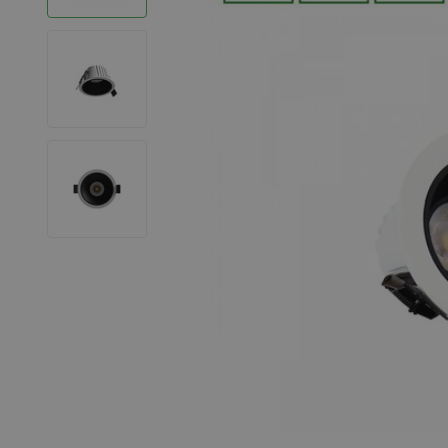
LED Strips
Decoratieve verlichting
LED Buitenverlichting
LED Noodverlichting
Installatiemateriaal
Mega Sale
Verduurzaming
LED TL verlichting