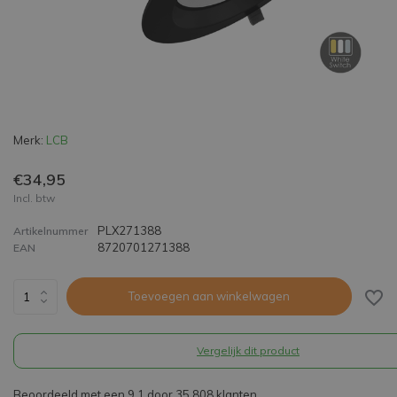
Merk:
LCB
€34,95
Incl. btw
PLX271388
Artikelnummer
8720701271388
EAN
Toevoegen aan winkelwagen
Vergelijk dit product
Beoordeeld met een 9,1 door 35.808 klanten