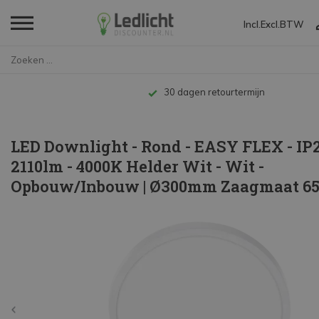
Incl.
Excl.
BTW
Home
LED Downlight - Rond - EASY FL...
Tot 10 jaar garantie
LED Downlight - Rond - EASY FLEX - IP
2110lm - 4000K Helder Wit - Wit -
Opbouw/Inbouw | Ø300mm Zaagmaat 6