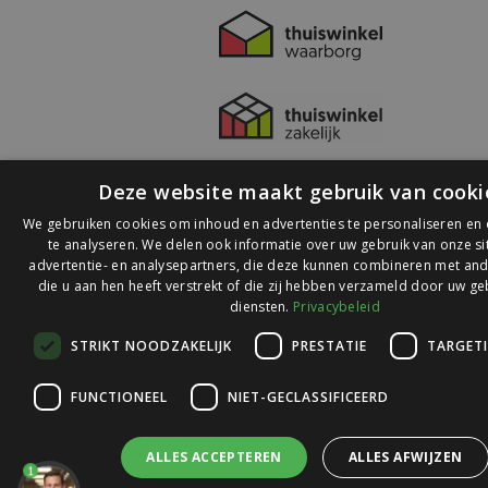
Deze website maakt gebruik van cooki
We gebruiken cookies om inhoud en advertenties te personaliseren en
te analyseren. We delen ook informatie over uw gebruik van onze s
advertentie- en analysepartners, die deze kunnen combineren met and
die u aan hen heeft verstrekt of die zij hebben verzameld door uw ge
© 2026 Ledlichtdiscounter.nl
diensten.
Privacybeleid
STRIKT NOODZAKELIJK
PRESTATIE
TARGET
Wij scoren een
9,1
op
9,1
Webwinkelkeur
FUNCTIONEEL
NIET-GECLASSIFICEERD
ALLES ACCEPTEREN
ALLES AFWIJZEN
1