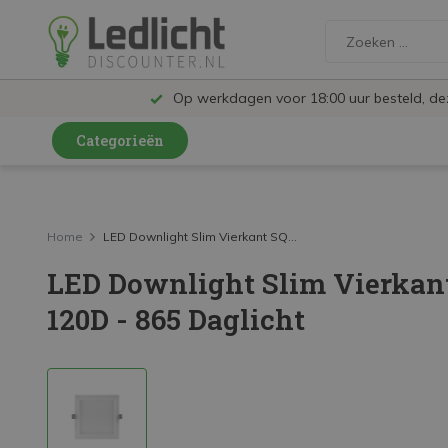
Op werkdagen voor 18:00 uur besteld, d
Categorieën
LED Lampen en Spots
LED Railspots
Home
LED Downlight Slim Vierkant SQ...
LED Downlight Slim Vierkan
LED Panelen
120D - 865 Daglicht
LED TL
LED Plafondlampen en Wandlampen
LED Schijnwerpers
LED High Bay lampen