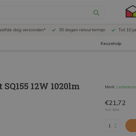
ezelfde dag verzonden*
30 dagen retourtermijn
Tot 10 ja
Keuzehulp
t SQ155 12W 1020lm
Merk:
Ledvance
€21,72
Incl. btw