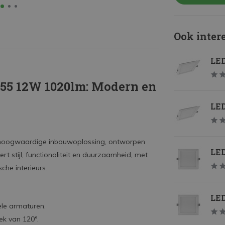
Ook inter
LED
155 12W 1020lm: Modern en
LED
hoogwaardige inbouwoplossing, ontworpen
LED
 stijl, functionaliteit en duurzaamheid, met
che interieurs.
LED
ele armaturen.
ek van 120°.