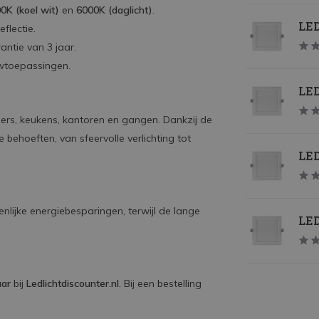
0K (koel wit)
en
6000K (daglicht)
.
LED
flectie.
ntie van 3 jaar.
wtoepassingen.
LED
rs, keukens, kantoren en gangen. Dankzij de
behoeften, van sfeervolle verlichting tot
LED
nlijke energiebesparingen, terwijl de lange
LED
aar
bij
Ledlichtdiscounter.nl
. Bij een bestelling