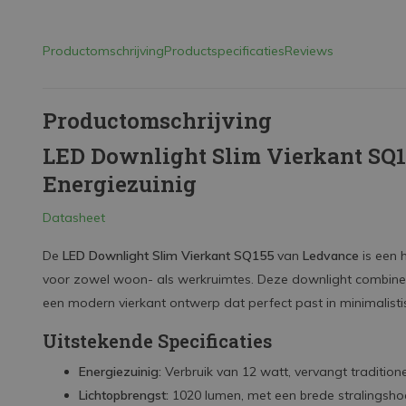
Productomschrijving
Productspecificaties
Reviews
Productomschrijving
LED Downlight Slim Vierkant SQ
Energiezuinig
Datasheet
De
LED Downlight Slim Vierkant SQ155
van
Ledvance
is een 
voor zowel woon- als werkruimtes. Deze downlight combineert
een modern vierkant ontwerp dat perfect past in minimalistis
Uitstekende Specificaties
Energiezuinig:
Verbruik van 12 watt, vervangt tradition
Lichtopbrengst:
1020 lumen, met een brede stralingsho