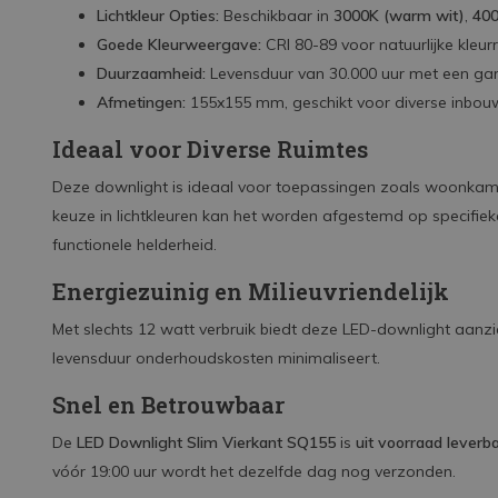
Lichtkleur Opties:
Beschikbaar in
3000K (warm wit)
,
400
Goede Kleurweergave:
CRI 80-89 voor natuurlijke kleurre
Duurzaamheid:
Levensduur van 30.000 uur met een gara
Afmetingen:
155x155 mm, geschikt voor diverse inbou
Ideaal voor Diverse Ruimtes
Deze downlight is ideaal voor toepassingen zoals woonkame
keuze in lichtkleuren kan het worden afgestemd op specifieke 
functionele helderheid.
Energiezuinig en Milieuvriendelijk
Met slechts 12 watt verbruik biedt deze LED-downlight aanzie
levensduur onderhoudskosten minimaliseert.
Snel en Betrouwbaar
De
LED Downlight Slim Vierkant SQ155
is
uit voorraad leverb
vóór 19:00 uur wordt het dezelfde dag nog verzonden.