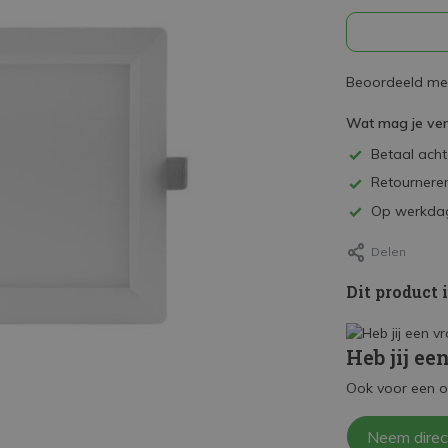
Beoordeeld met
Wat mag je ve
Betaal achte
Retourneren
Op werkdag
Delen
Dit product 
Heb jij ee
Ook voor een o
Neem direc