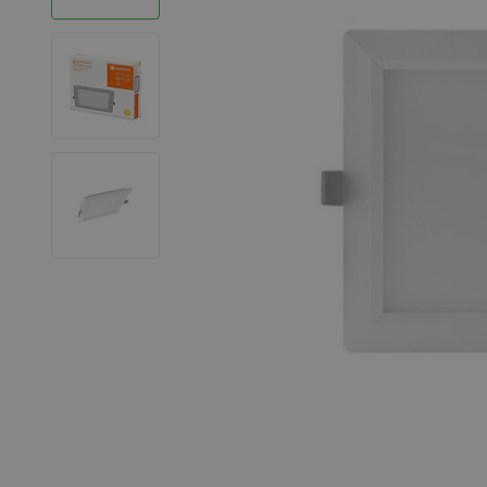
LED Strips
Decoratieve verlichting
LED Buitenverlichting
LED Noodverlichting
Installatiemateriaal
Mega Sale
Verduurzaming
LED TL verlichting