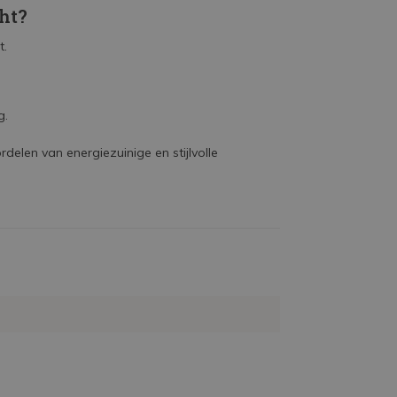
ht?
t.
g.
delen van energiezuinige en stijlvolle