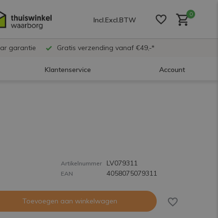
0
Incl.
Excl.
BTW
ar garantie
Gratis verzending vanaf €49,-*
Klantenservice
Account
Account aanmaken
Account aanmaken
LV079311
Account aanmaken
Artikelnummer
4058075079311
EAN
Toevoegen aan winkelwagen