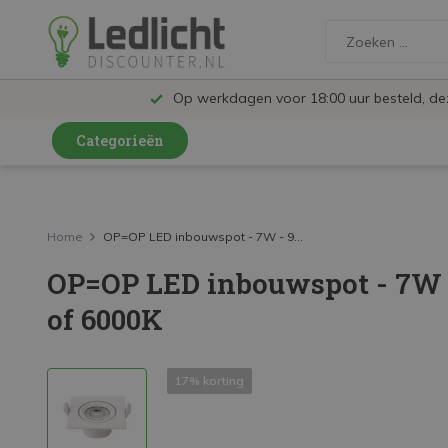
Op werkdagen voor 18:00 uur besteld, d
Categorieën
LED Lampen en Spots
LED Railspots
Home
OP=OP LED inbouwspot - 7W - 9...
OP=OP LED inbouwspot - 7W
LED Panelen
of 6000K
LED TL
LED Plafondlampen en Wandlampen
17% korting
LED Schijnwerpers
LED High Bay lampen