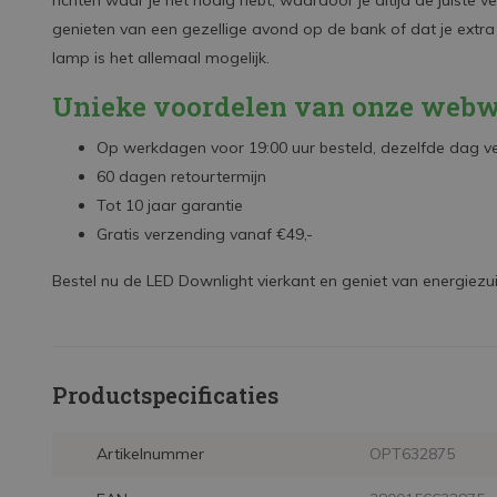
richten waar je het nodig hebt, waardoor je altijd de juiste ver
genieten van een gezellige avond op de bank of dat je extra 
lamp is het allemaal mogelijk.
Unieke voordelen van onze webw
Op werkdagen voor 19:00 uur besteld, dezelfde dag 
60 dagen retourtermijn
Tot 10 jaar garantie
Gratis verzending vanaf €49,-
Bestel nu de LED Downlight vierkant en geniet van energiezuinig
Productspecificaties
Artikelnummer
OPT632875