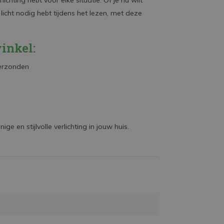
lichting hebt voor elke situatie. Of je nu wilt
licht nodig hebt tijdens het lezen, met deze
inkel:
verzonden
e en stijlvolle verlichting in jouw huis.