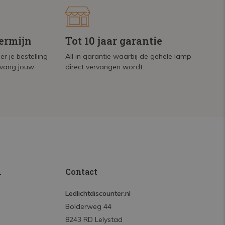
termijn
Tot 10 jaar garantie
r je bestelling
All in garantie waarbij de gehele lamp
tvang jouw
direct vervangen wordt.
.
Contact
Ledlichtdiscounter.nl
Bolderweg 44
8243 RD Lelystad