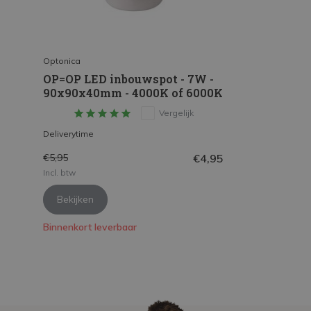
Optonica
OP=OP LED inbouwspot - 7W -
90x90x40mm - 4000K of 6000K
Vergelijk
Deliverytime
€4,95
€5,95
Incl. btw
Bekijken
Binnenkort leverbaar