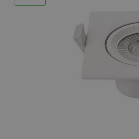
LED Strips
Decoratieve verlichting
LED Buitenverlichting
LED Noodverlichting
Installatiemateriaal
Mega Sale
Verduurzaming
LED TL verlichting