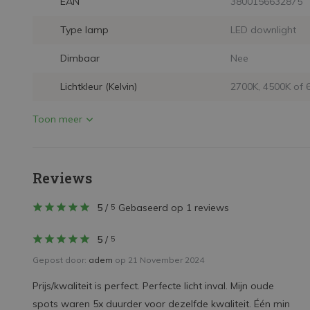
EAN
3800156632875
Type lamp
LED downlight
Dimbaar
Nee
Lichtkleur (Kelvin)
2700K, 4500K of 
Toon meer
Reviews
5
/
Gebaseerd op 1 reviews
5
5
/
5
Gepost door:
adem
op 21 November 2024
Prijs/kwaliteit is perfect. Perfecte licht inval. Mijn oude
spots waren 5x duurder voor dezelfde kwaliteit. Één min