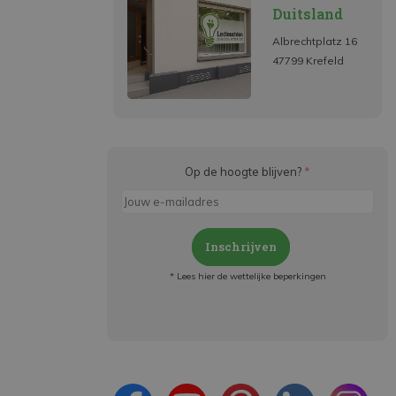
Duitsland
Albrechtplatz 16
47799 Krefeld
Op de hoogte blijven?
*
Inschrijven
* Lees hier de wettelijke beperkingen
Meld je aan en:
- Blijf op de hoogte van alle acties
- Ontvang persoonlijke aanbiedingen
- Lees over de laatste ontwikkelingen