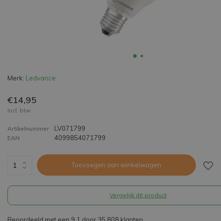
Merk:
Ledvance
€14,95
Incl. btw
LV071799
Artikelnummer
4099854071799
EAN
Toevoegen aan winkelwagen
Vergelijk dit product
Beoordeeld met een 9,1 door 35.808 klanten