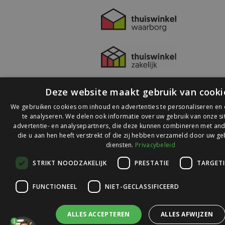
Deze website maakt gebruik van cooki
We gebruiken cookies om inhoud en advertenties te personaliseren en
te analyseren. We delen ook informatie over uw gebruik van onze s
advertentie- en analysepartners, die deze kunnen combineren met and
die u aan hen heeft verstrekt of die zij hebben verzameld door uw ge
© 2026 Ledlichtdiscounter.nl
diensten.
Privacybeleid
STRIKT NOODZAKELIJK
PRESTATIE
TARGET
Wij scoren een
9,1
op
9,1
Webwinkelkeur
FUNCTIONEEL
NIET-GECLASSIFICEERD
ALLES ACCEPTEREN
ALLES AFWIJZEN
1