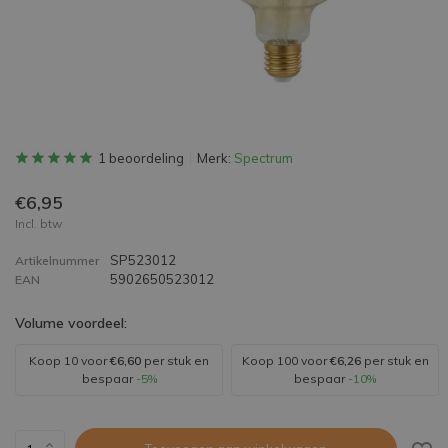
1 beoordeling
Merk:
Spectrum
€6,95
Incl. btw
SP523012
Artikelnummer
5902650523012
EAN
Volume voordeel:
Koop 10 voor
€6,60
per stuk en
Koop 100 voor
€6,26
per stuk en
bespaar
-5%
bespaar
-10%