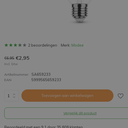
2 beoordelingen
Merk:
Modee
€2,95
€6,95
Incl. btw
SA659233
Artikelnummer
5999565659233
EAN
Toevoegen aan winkelwagen
Vergelijk dit product
Beoordeeld met een 9,1 door 35.808 klanten