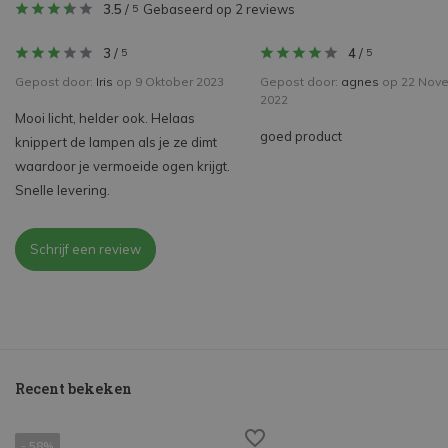
3.5
/
Gebaseerd op 2 reviews
5
3
/
4
/
5
5
Gepost door:
Iris
op 9 Oktober 2023
Gepost door:
agnes
op 22 Nov
2022
Mooi licht, helder ook. Helaas
goed product
knippert de lampen als je ze dimt
waardoor je vermoeide ogen krijgt.
Snelle levering.
Schrijf een review
Recent bekeken
- 58%