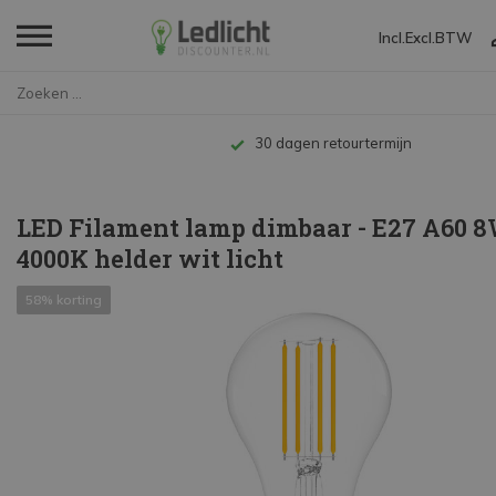
Incl.
Excl.
BTW
Home
LED Filament lamp dimbaar - E2...
Tot 10 jaar garantie
LED Filament lamp dimbaar - E27 A60 8
4000K helder wit licht
58% korting