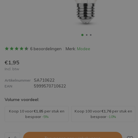
6 beoordelingen
Merk:
Modee
€1,95
Incl. btw
SA710622
Artikelnummer
5999570710622
EAN
Volume voordeel:
Koop 10 voor
€1,85
per stuk en
Koop 100 voor
€1,76
per stuk en
bespaar
-5%
bespaar
-10%