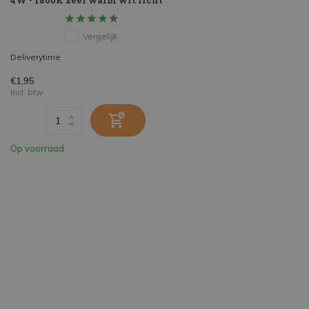
4W - 1800K zeer warm wit licht
Vergelijk
Deliverytime
€1,95
Incl. btw
Op voorraad