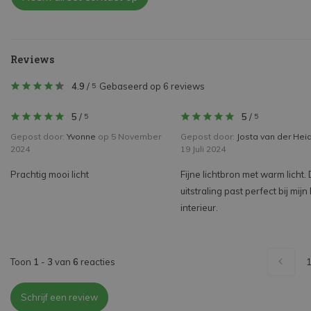
Reviews
4.9
/
Gebaseerd op 6 reviews
5
5
/
5
/
5
5
Gepost door:
Yvonne
op 5 November
Gepost door:
Josta van der Hei
2024
19 Juli 2024
Prachtig mooi licht
Fijne lichtbron met warm licht.
uitstraling past perfect bij mij
interieur.
Toon
1
-
3
van
6
reacties
Schrijf een review