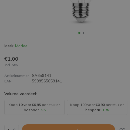
Merk:
Modee
€1,00
Incl. btw
SA659141
Artikelnummer
5999565659141
EAN
Volume voordeel:
Koop 10 voor
€0,95
per stuk en
Koop 100 voor
€0,90
per stuk en
bespaar
-5%
bespaar
-10%