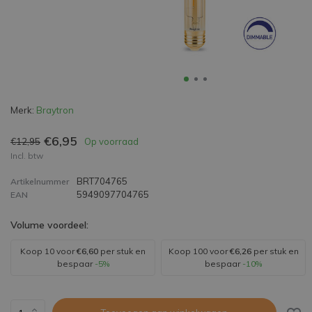
Merk:
Braytron
€6,95
€12,95
Op voorraad
Incl. btw
BRT704765
Artikelnummer
5949097704765
EAN
Volume voordeel:
Koop 10 voor
€6,60
per stuk en
Koop 100 voor
€6,26
per stuk en
bespaar
-5%
bespaar
-10%