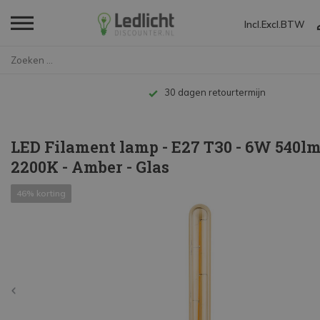
Incl.
Excl.
BTW
Home
LED Filament lamp - E27 T30 - ...
Tot 
LED Filament lamp - E27 T30 - 6W 540lm
2200K - Amber - Glas
46% korting