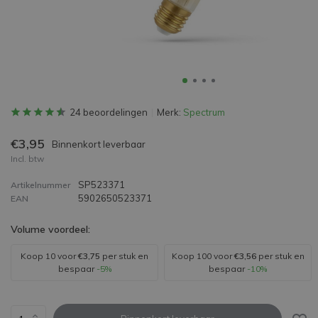
24 beoordelingen
Merk:
Spectrum
€3,95
Binnenkort leverbaar
Incl. btw
SP523371
Artikelnummer
5902650523371
EAN
Volume voordeel:
Koop 10 voor
€3,75
per stuk en
Koop 100 voor
€3,56
per stuk en
bespaar
-5%
bespaar
-10%