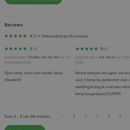
Reviews
4.7
/
Gebaseerd op 24 reviews
5
5
/
5
/
5
5
Gepost door:
Chefke van de Ven
op 18
Gepost door:
Ina -Bruin
op 7 No
December 2023
2023
Fijne lamp, mooi van model, mooi
Mooie lampen en super servic
sfeerlicht.
was 1 lamp bij aankomst stuk .
melding kreeg ik snel een nie
lamp toegestuurd.SUPER!
Toon
1
-
3
van
24
reacties
1
2
3
4
5