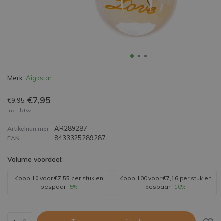
Merk:
Aigostar
€7,95
€9,95
Incl. btw
AR289287
Artikelnummer
8433325289287
EAN
Volume voordeel:
Koop 10 voor
€7,55
per stuk en
Koop 100 voor
€7,16
per stuk en
bespaar
-5%
bespaar
-10%