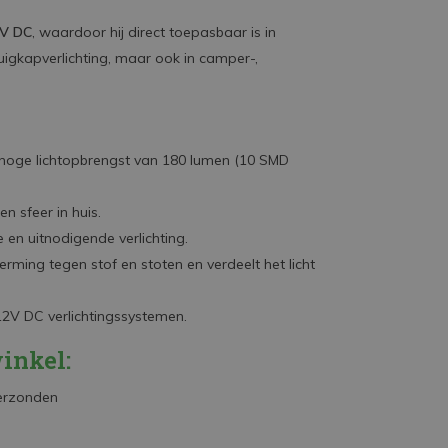
2V DC
, waardoor hij direct toepasbaar is in
igkapverlichting, maar ook in camper-,
hoge lichtopbrengst van 180 lumen (10 SMD
n sfeer in huis.
 en uitnodigende verlichting.
rming tegen stof en stoten en verdeelt het licht
2V DC verlichtingssystemen.
inkel:
verzonden