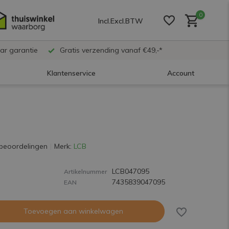
0
Incl.
Excl.
BTW
ar garantie
Gratis verzending vanaf €49,-*
Klantenservice
Account
Account aanmaken
Account aanmaken
beoordelingen
Merk:
LCB
LCB047095
Account aanmaken
Artikelnummer
7435839047095
EAN
Toevoegen aan winkelwagen