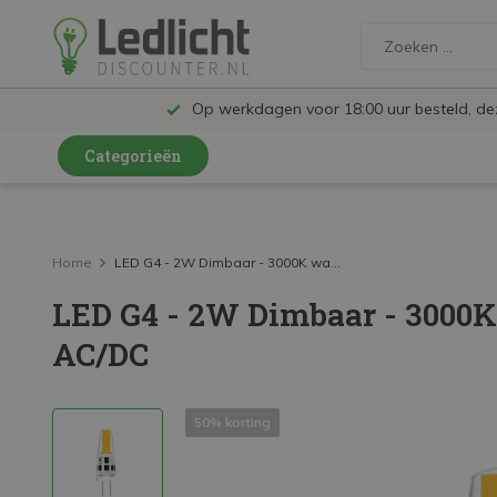
Op werkdagen voor 18:00 uur besteld, d
Categorieën
LED Lampen en Spots
LED Railspots
Home
LED G4 - 2W Dimbaar - 3000K wa...
LED G4 - 2W Dimbaar - 3000K
LED Panelen
AC/DC
LED TL
LED Plafondlampen en Wandlampen
50% korting
LED Schijnwerpers
LED High Bay lampen