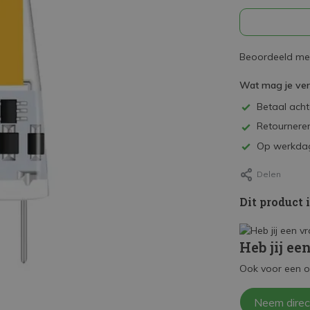
Beoordeeld met
Wat mag je ve
Betaal achte
Retourneren
Op werkdag
Delen
Dit product 
Heb jij ee
Ook voor een o
Neem direc