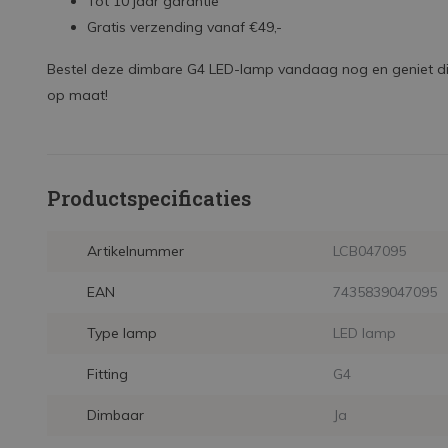
Tot 10 jaar garantie
Gratis verzending vanaf €49,-
Bestel deze dimbare G4 LED-lamp vandaag nog en geniet direc
op maat!
Productspecificaties
Artikelnummer
LCB047095
EAN
7435839047095
Type lamp
LED lamp
Fitting
G4
Dimbaar
Ja