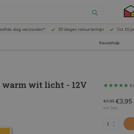
ezelfde dag verzonden*
30 dagen retourtermijn
Tot 10 ja
Keuzehulp
 warm wit licht - 12V
6 
€3,95
€7,95
Incl. btw