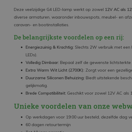
Deze veelzijdige G4 LED-lamp werkt op zowel
12V AC als 1
diverse armaturen, waaronder inbouwspots, meubel- en afzu
caravan- en bootinstallaties.
De belangrijkste voordelen op een rij:
Energiezuinig & Krachtig:
Slechts 2W verbruik met een 
LEDs).
Volledig Dimbaar:
Bepaal zelf de gewenste lichtsterkte e
Extra Warm Wit Licht (2700K):
Zorgt voor een gezellige
Duurzame Siliconen Behuizing:
Biedt uitstekende besche
gelijkmatig.
Brede Compatibiliteit:
Geschikt voor zowel 12V AC als 1
Unieke voordelen van onze webw
Op werkdagen voor 19:00 uur besteld, dezelfde dag 
60 dagen retourtermijn