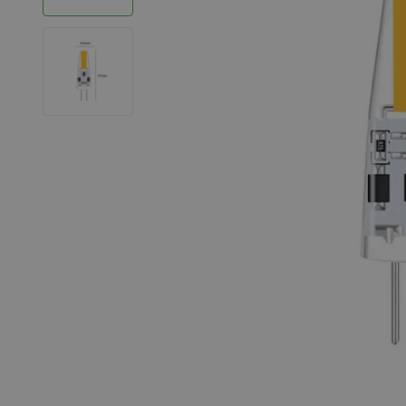
LED Strips
Decoratieve verlichting
LED Buitenverlichting
LED Noodverlichting
Installatiemateriaal
Mega Sale
Verduurzaming
LED TL verlichting