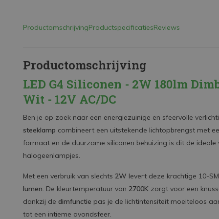
Productomschrijving
Productspecificaties
Reviews
Productomschrijving
LED G4 Siliconen - 2W 180lm Dim
Wit - 12V AC/DC
Ben je op zoek naar een energiezuinige en sfeervolle verlich
steeklamp
combineert een uitstekende lichtopbrengst met ee
formaat en de duurzame siliconen behuizing is dit de ideale 
halogeenlampjes.
Met een verbruik van slechts
2W
levert deze krachtige 10-S
lumen
. De kleurtemperatuur van
2700K
zorgt voor een knusse
dankzij de
dimfunctie
pas je de lichtintensiteit moeiteloos aa
tot een intieme avondsfeer.