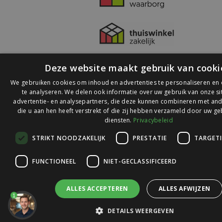
Deze website maakt gebruik van cooki
We gebruiken cookies om inhoud en advertenties te personaliseren en
te analyseren. We delen ook informatie over uw gebruik van onze s
advertentie- en analysepartners, die deze kunnen combineren met and
die u aan hen heeft verstrekt of die zij hebben verzameld door uw ge
© 2026 Ledlichtdiscounter.nl
diensten.
Privacybeleid
STRIKT NOODZAKELIJK
PRESTATIE
TARGET
Wij scoren een
9,1
op
9,1
Webwinkelkeur
FUNCTIONEEL
NIET-GECLASSIFICEERD
ALLES ACCEPTEREN
ALLES AFWIJZEN
1
DETAILS WEERGEVEN