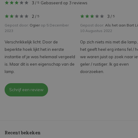
3
/
Gebaseerd op 3 reviews
5
2
/
3
/
5
5
Gepost door:
Ogier
op 5 December
Gepost door:
Als het aan Bart L
2023
10 Augustus 2022
Verschrikkelijk licht. Door de
Op zich niets mis met die lamp
beperkte hoek lijkt het in eerste
het geeft heel erg intens fel / he
instantie of je was helemaal vergeeld
we waren juist op zoek naar ie
is. Maar dit is een eigenschap van de
geler / rustiger. Ik ga even
lamp.
doorzoeken.
Schrijf een review
Recent bekeken