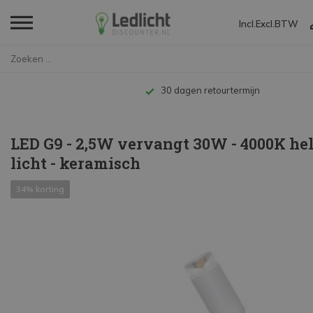
Incl.
Excl.
BTW
Home
LED G9 - 2,5W vervangt 30W - 4...
Tot 10 jaar garantie
LED G9 - 2,5W vervangt 30W - 4000K he
licht - keramisch
34% korting