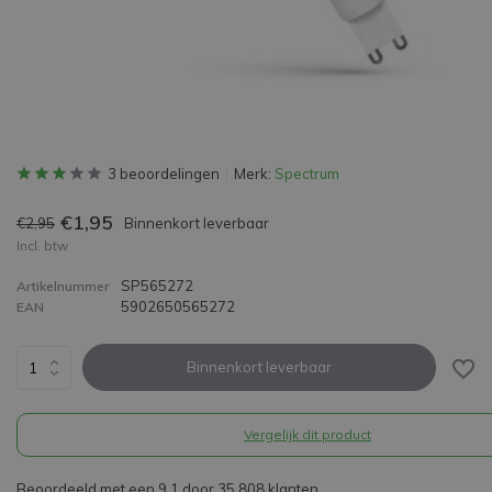
3 beoordelingen
Merk:
Spectrum
€1,95
€2,95
Binnenkort leverbaar
Incl. btw
SP565272
Artikelnummer
5902650565272
EAN
Binnenkort leverbaar
Vergelijk dit product
Beoordeeld met een 9,1 door 35.808 klanten