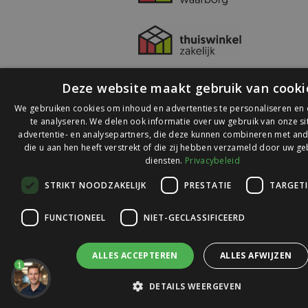
Deze website maakt gebruik van cooki
We gebruiken cookies om inhoud en advertenties te personaliseren en
te analyseren. We delen ook informatie over uw gebruik van onze s
advertentie- en analysepartners, die deze kunnen combineren met and
die u aan hen heeft verstrekt of die zij hebben verzameld door uw ge
© 2026 Ledlichtdiscounter.nl
diensten.
Privacybeleid
STRIKT NOODZAKELIJK
PRESTATIE
TARGET
Wij scoren een
9,1
op
9,1
Webwinkelkeur
FUNCTIONEEL
NIET-GECLASSIFICEERD
ALLES ACCEPTEREN
ALLES AFWIJZEN
1
DETAILS WEERGEVEN