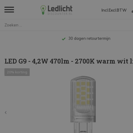
Incl.
Excl.
BTW
Home
LED G9 - 4,2W 470lm - 2700K wa...
Tot 10 jaar garantie
LED G9 - 4,2W 470lm - 2700K warm wit l
20% korting