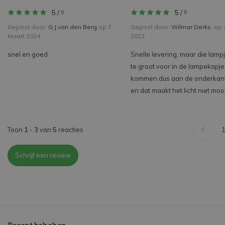
5
/
5
/
5
5
Gepost door:
G.J.van den Berg
op 7
Gepost door:
Wilmar Derks.
op 2
Maart 2024
2023
snel en goed
Snelle levering, maar die lampj
te groot voor in de lampekapje
kommen dus aan de onderkant 
en dat maakt het licht niet moo
Toon
1
-
3
van
5
reacties
Schrijf een review