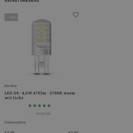
Recent bekeken
- 20%
Modee
LED G9 - 4,2W 470lm - 2700K warm
wit licht
Vergelijk
Deliverytime
€4,95
€3,95