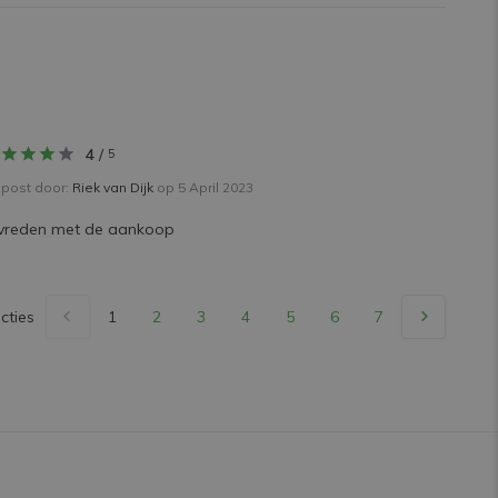
4
/
5
post door:
Riek van Dijk
op 5 April 2023
vreden met de aankoop
cties
1
2
3
4
5
6
7