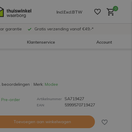
0
Incl.
Excl.
BTW
ar garantie
Gratis verzending vanaf €49,-*
Klantenservice
Account
Account aanmaken
Account aanmaken
1 beoordelingen
Merk:
Modee
SA719427
Account aanmaken
Artikelnummer
Pre-order
5999570719427
EAN
Toevoegen aan winkelwagen