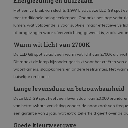
Energiezuinig en duurzaam
Met een verbruik van slechts
1,9W
biedt deze
LED G9 spot
een
met traditionele halogeenlampen. Ondanks het lage verbrui
lumen
, wat voldoende is voor subtiele, maar effectieve verlic
of omgevingen waar sfeerverlichting gewenst is, zoals woo
Warm wit licht van 2700K
De
LED G9 spot
straalt een
warm wit licht van 2700K
uit, wat
Dit maakt de lamp bijzonder geschikt voor het creëren van e
woonkamers, slaapkamers en andere leefruimtes. Het warme 
huiselijke ambiance.
Lange levensduur en betrouwbaarheid
Deze
LED G9 spot
heeft een levensduur van
20.000 brandure
van betrouwbare verlichting zonder de noodzaak van freque
een
garantie van 2 jaar
, wat extra zekerheid geeft over de 
Goede kleurweergave