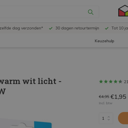
ezelfde dag verzonden*
30 dagen retourtermijn
Tot 10 ja
Keuzehulp
warm wit licht -
2
8W
€1,95
€4,95
Incl. btw