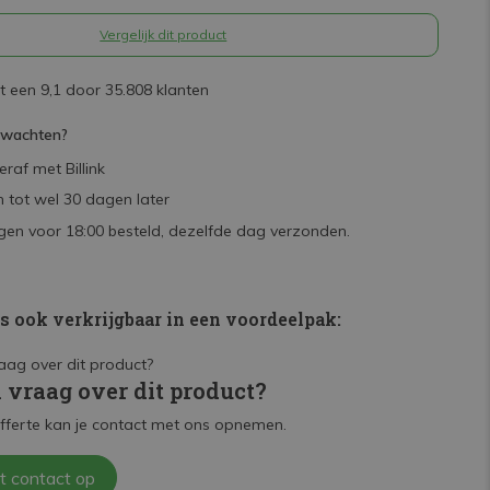
Vergelijk dit product
 een 9,1 door 35.808 klanten
rwachten?
raf met Billink
 tot wel 30 dagen later
en voor 18:00 besteld, dezelfde dag verzonden.
is ook verkrijgbaar in een voordeelpak:
n vraag over dit product?
fferte kan je contact met ons opnemen.
t contact op