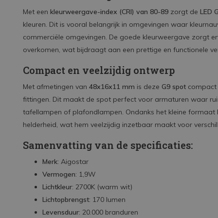
Met een
kleurweergave-index (CRI) van 80-89
zorgt de
LED G
kleuren. Dit is vooral belangrijk in omgevingen waar kleurnau
commerciële omgevingen. De goede kleurweergave zorgt ervoo
overkomen, wat bijdraagt aan een prettige en functionele ve
Compact en veelzijdig ontwerp
Met afmetingen van
48x16x11 mm
is deze
G9 spot
compact e
fittingen. Dit maakt de spot perfect voor armaturen waar ru
tafellampen of plafondlampen. Ondanks het kleine formaat bi
helderheid, wat hem veelzijdig inzetbaar maakt voor verschil
Samenvatting van de specificaties:
Merk
: Aigostar
Vermogen
: 1,9W
Lichtkleur
: 2700K (warm wit)
Lichtopbrengst
: 170 lumen
Levensduur
: 20.000 branduren