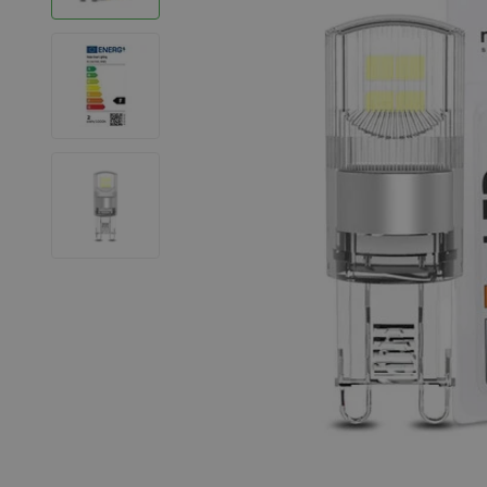
LED Strips
Decoratieve verlichting
LED Buitenverlichting
LED Noodverlichting
Installatiemateriaal
Mega Sale
Verduurzaming
LED TL verlichting