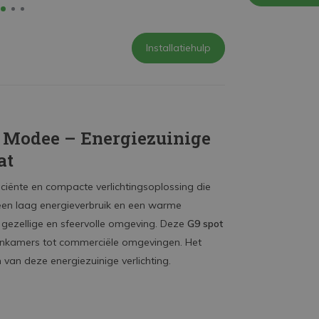
Installatiehulp
 Modee – Energiezuinige
at
iciënte en compacte verlichtingsoplossing die
t een laag energieverbruik en een warme
n gezellige en sfeervolle omgeving. Deze
G9 spot
oonkamers tot commerciële omgevingen. Het
n van deze energiezuinige verlichting.