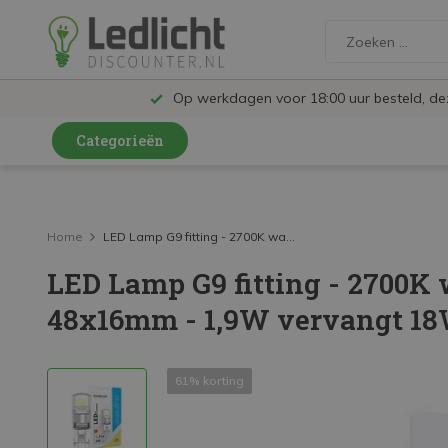
Op werkdagen voor 18:00 uur besteld, d
Categorieën
LED Lampen en Spots
LED Railspots
Home
LED Lamp G9 fitting - 2700K wa...
LED Lamp G9 fitting - 2700K 
LED Panelen
48x16mm - 1,9W vervangt 1
LED TL
LED Plafondlampen en Wandlampen
61% korting
LED Schijnwerpers
LED High Bay lampen