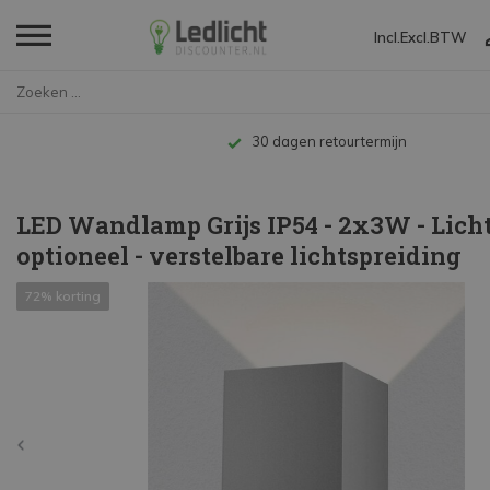
Incl.
Excl.
BTW
Home
LED Wandlamp Grijs IP54 - 2x3W...
Tot 10 jaar garantie
LED Wandlamp Grijs IP54 - 2x3W - Lich
optioneel - verstelbare lichtspreiding
72% korting