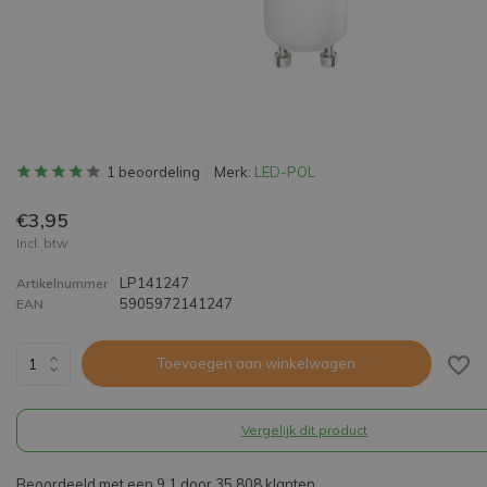
1 beoordeling
Merk:
LED-POL
€3,95
Incl. btw
LP141247
Artikelnummer
5905972141247
EAN
Toevoegen aan winkelwagen
Vergelijk dit product
Beoordeeld met een 9,1 door 35.808 klanten