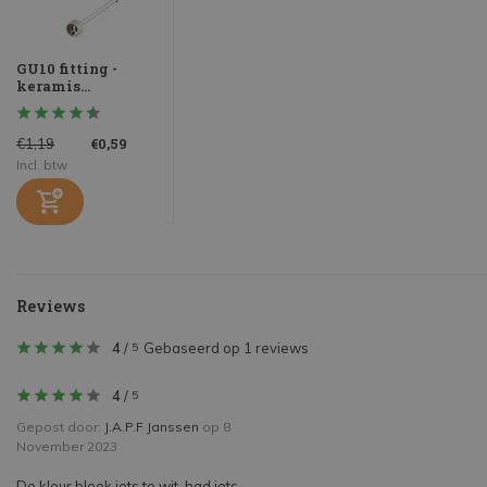
GU10 fitting -
keramis...
€0,59
€1,19
Incl. btw
Reviews
4
/
Gebaseerd op 1 reviews
5
4
/
5
Gepost door:
J.A.P.F Janssen
op 8
November 2023
De kleur bleek iets te wit, had iets