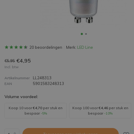
20 beoordelingen
Merk:
LED Line
€4,95
€5,95
Incl. btw
LL248313
Artikelnummer
5901583248313
EAN
Volume voordeel:
Koop 10 voor
€4,70
per stuk en
Koop 100 voor
€4,46
per stuk en
bespaar
-5%
bespaar
-10%