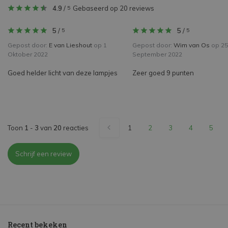
4.9
/
Gebaseerd op 20 reviews
5
5
/
5
/
5
5
Gepost door:
E van Lieshout
op 1
Gepost door:
Wim van Os
op 25
Oktober 2022
September 2022
Goed helder licht van deze lampjes
Zeer goed 9 punten
Toon
1
-
3
van
20
reacties
1
2
3
4
5
Schrijf een review
Recent bekeken