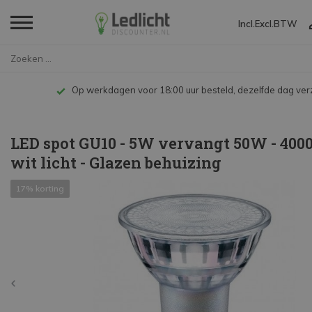
Incl.
Excl.
BTW
Home
LED spot GU10 - 5W vervangt 50...
Op werkdagen voor 18:00 uur besteld, dezelfde dag ve
LED spot GU10 - 5W vervangt 50W - 400
wit licht - Glazen behuizing
17% korting