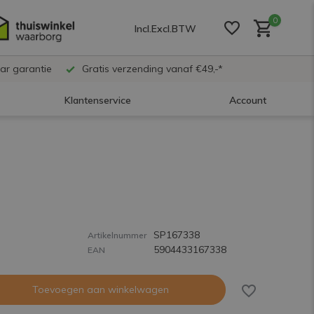
0
Incl.
Excl.
BTW
ar garantie
Gratis verzending vanaf €49,-*
Klantenservice
Account
Account aanmaken
Account aanmaken
SP167338
Account aanmaken
Artikelnummer
5904433167338
EAN
Toevoegen aan winkelwagen