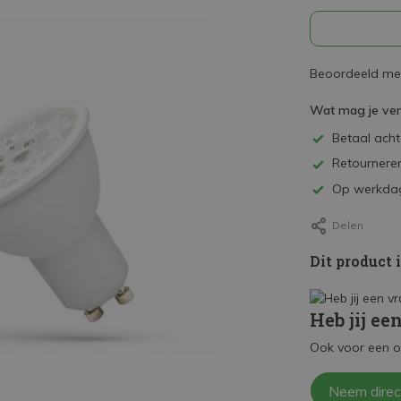
Beoordeeld met
Wat mag je ve
Betaal achte
Retourneren
Op werkdag
Delen
Dit product 
Heb jij ee
Ook voor een o
Neem direc