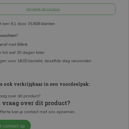
Vergelijk dit product
 een 9,1 door 35.808 klanten
rwachten?
raf met Billink
 tot wel 30 dagen later
en voor 18:00 besteld, dezelfde dag verzonden.
is ook verkrijgbaar in een voordeelpak:
n vraag over dit product?
fferte kan je contact met ons opnemen.
t contact op