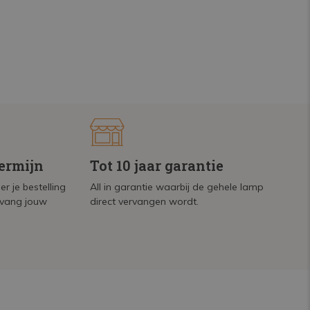
termijn
Tot 10 jaar garantie
r je bestelling
All in garantie waarbij de gehele lamp
tvang jouw
direct vervangen wordt.