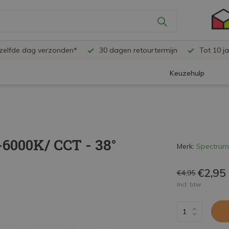
ezelfde dag verzonden*
30 dagen retourtermijn
Tot 10 ja
Keuzehulp
6000K/ CCT - 38°
Merk:
Spectrum
€2,95
€4,95
Incl. btw