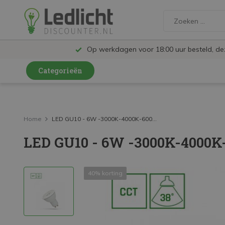
Op werkdagen voor 18:00 uur besteld, d
Categorieën
LED Lampen en Spots
LED Railspots
Home
LED GU10 - 6W -3000K-4000K-600...
LED GU10 - 6W -3000K-4000K-
LED Panelen
LED TL
40% korting
LED Plafondlampen en Wandlampen
LED Schijnwerpers
LED High Bay lampen