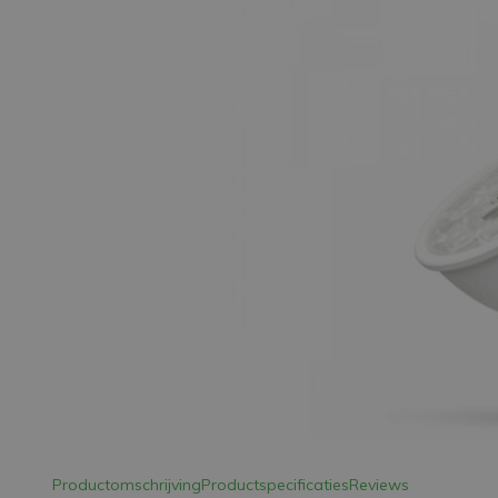
LED Strips
Decoratieve verlichting
LED Buitenverlichting
LED Noodverlichting
Installatiemateriaal
Mega Sale
Verduurzaming
LED TL verlichting
Productomschrijving
Productspecificaties
Reviews