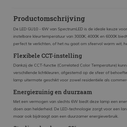
Productomschrijving
De LED GU10 - 6W van SpectrumLED is de ideale keuze voor wi
instelbare kleurtemperatuur van 3000K, 4000K en 6000K biedt
perfect te verlichten, of het nu gaat om sfeervol warm wit, hel
Flexibele CCT-instelling
Dankzij de CCT-functie (Correlated Color Temperature) kunn
verschillende lichtkleuren, afgestemd op de sfeer of behoe
lamp uitermate geschikt voor zowel residentiële als commer
Energiezuinig en duurzaam
Met een vermogen van slechts 6W biedt deze lamp een energi
doen aan helderheid. De LED-technologie zorgt voor een lang
maar ook bijdraagt aan een duurzamer energieverbruik.