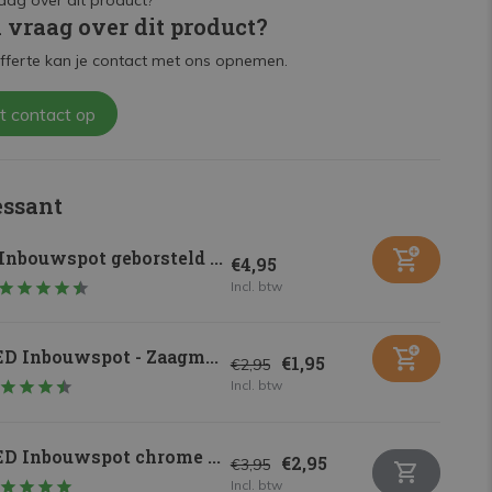
n vraag over dit product?
fferte kan je contact met ons opnemen.
t contact op
essant
Inbouwspot geborsteld ...
€4,95
Incl. btw
D Inbouwspot - Zaagm...
€1,95
€2,95
Incl. btw
ED Inbouwspot chrome ...
€2,95
€3,95
Incl. btw