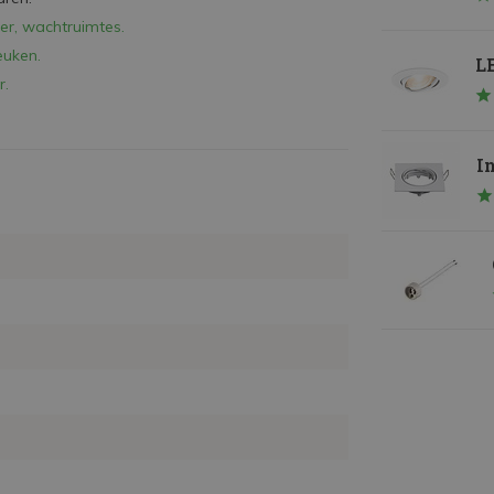
mer, wachtruimtes.
euken.
LE
r.
I