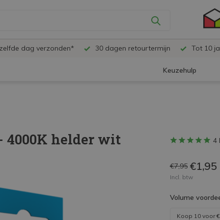
ezelfde dag verzonden*
30 dagen retourtermijn
Tot 10 ja
Keuzehulp
- 4000K helder wit
4 
€1,95
€7,95
Incl. btw
Volume voordee
Koop 10 voor
€