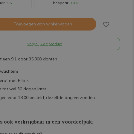
aar
-5%
bespaar
-10%
Toevoegen aan winkelwagen
Vergelijk dit product
 een 9,1 door 35.808 klanten
rwachten?
raf met Billink
 tot wel 30 dagen later
en voor 18:00 besteld, dezelfde dag verzonden.
is ook verkrijgbaar in een voordeelpak: