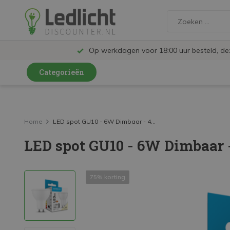
Op werkdagen voor 18:00 uur besteld, d
Categorieën
LED Lampen en Spots
LED Railspots
Home
LED spot GU10 - 6W Dimbaar - 4...
LED spot GU10 - 6W Dimbaar 
LED Panelen
LED TL
75% korting
LED Plafondlampen en Wandlampen
LED Schijnwerpers
LED High Bay lampen