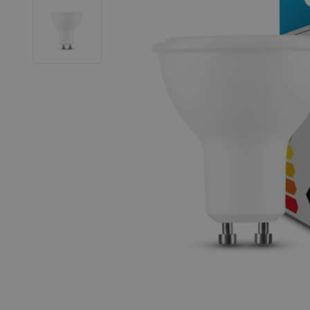
LED Strips
Decoratieve verlichting
LED Buitenverlichting
LED Noodverlichting
Installatiemateriaal
Mega Sale
Verduurzaming
LED TL verlichting