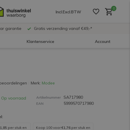
0
Incl.
Excl.
BTW
ar garantie
Gratis verzending vanaf €49,-*
Klantenservice
Account
Account aanmaken
Account aanmaken
beoordelingen
Merk:
Modee
SA717980
Account aanmaken
Artikelnummer
Op voorraad
5999570717980
EAN
l:
1,85
per stuk en
Koop 100 voor
€1,76
per stuk en