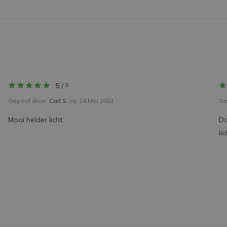
5
/
5
Gepost door:
Carl S.
op 14 Mei 2021
Ge
Mooi helder licht.
Do
li