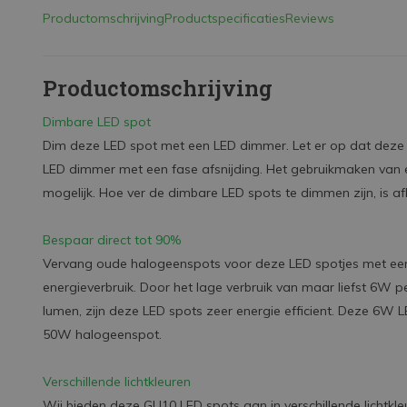
Productomschrijving
Productspecificaties
Reviews
Productomschrijving
Dimbare LED spot
Dim deze LED spot met een LED dimmer. Let er op dat deze 
LED dimmer met een fase afsnijding. Het gebruikmaken van 
mogelijk. Hoe ver de dimbare LED spots te dimmen zijn, is af
Bespaar direct tot 90%
Vervang oude halogeenspots voor deze LED spotjes met een 
energieverbruik. Door het lage verbruik van maar liefst 6W p
lumen, zijn deze LED spots zeer energie efficient. Deze 6W 
50W halogeenspot.
Verschillende lichtkleuren
Wij bieden deze GU10 LED spots aan in verschillende lichtkle