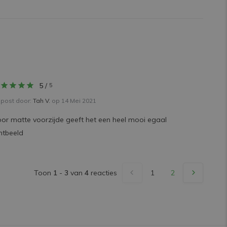
5
/
5
post door:
Tah V.
op 14 Mei 2021
or matte voorzijde geeft het een heel mooi egaal
chtbeeld
Toon
1
-
3
van
4
reacties
1
2