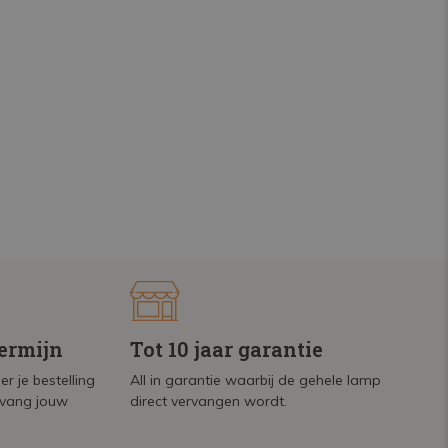
termijn
Tot 10 jaar garantie
r je bestelling
All in garantie waarbij de gehele lamp
tvang jouw
direct vervangen wordt.