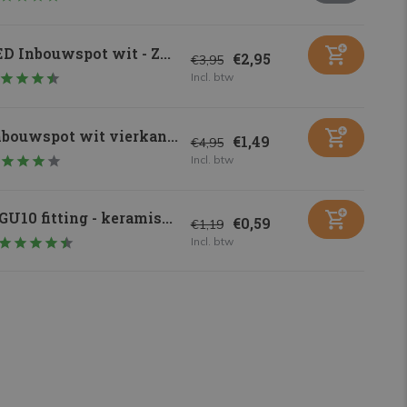
D Inbouwspot wit - Z...
€2,95
€3,95
Incl. btw
nbouwspot wit vierkan...
€1,49
€4,95
Incl. btw
GU10 fitting - keramis...
€0,59
€1,19
Incl. btw