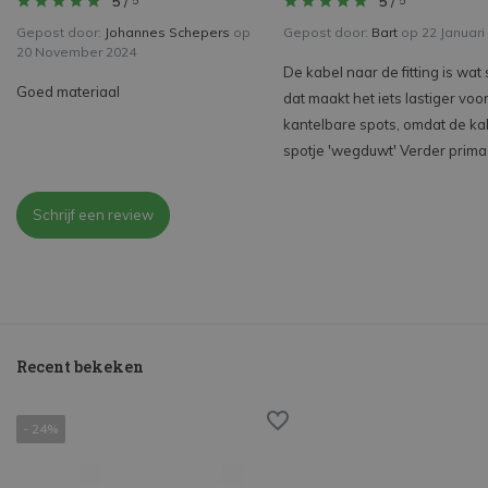
5
/
5
/
5
5
Gepost door:
Johannes Schepers
op
Gepost door:
Bart
op 22 Januari
20 November 2024
De kabel naar de fitting is wat 
Goed materiaal
dat maakt het iets lastiger voo
kantelbare spots, omdat de ka
spotje 'wegduwt' Verder prima
Schrijf een review
Recent bekeken
- 24%