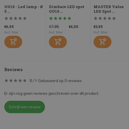
GU10 - Led lamp - Ø
Dimbare LED spot
MASTER Value
5 ...
GU10 ...
LED Spot ...
€6,95
€4,50
€3,95
€7,95
Incl. btw
Incl. btw
Incl. btw
Reviews
0
/
Gebaseerd op 0 reviews
5
Er zijn nog geen reviews geschreven over dit product..
Schrijf een review