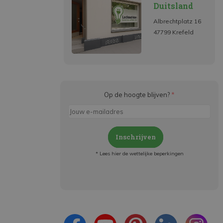
Duitsland
Albrechtplatz 16
47799 Krefeld
Op de hoogte blijven?
*
Inschrijven
* Lees hier de wettelijke beperkingen
Meld je aan en:
- Blijf op de hoogte van alle acties
- Ontvang persoonlijke aanbiedingen
- Lees over de laatste ontwikkelingen