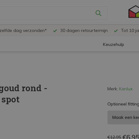
ezelfde dag verzonden*
30 dagen retourtermijn
Tot 10 ja
Keuzehulp
goud rond -
Merk:
Kanlux
 spot
Optioneel fitting
€6,9
€12,95