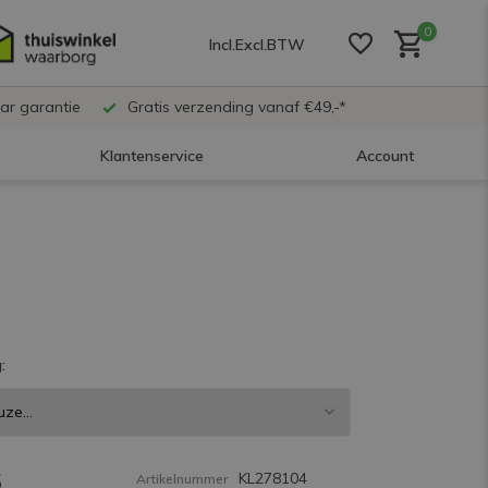
0
Incl.
Excl.
BTW
ar garantie
Gratis verzending vanaf €49,-*
Klantenservice
Account
Account aanmaken
Account aanmaken
:
Account aanmaken
5
KL278104
Artikelnummer