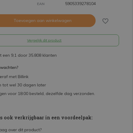
5905339278104
EAN
Toevoegen aan winkelwagen
Vergelijk dit product
 een 9,1 door 35.808 klanten
rwachten?
raf met Billink
 tot wel 30 dagen later
en voor 18:00 besteld, dezelfde dag verzonden.
is ook verkrijgbaar in een voordeelpak: