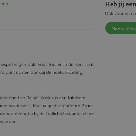
Heb jij ee
Ook voor een o
Neem direc
uwspot is gemaakt van staal en in de kleur mat
 punt richten dankzij de hoekverstelling.
n Nederland en België. Kanlux is een fabrikant
en produceert. Kanlux geeft standaard 2 jaar
door ontvangt u bij de Ledlichtdiscounter.nl niet
rwaarden.