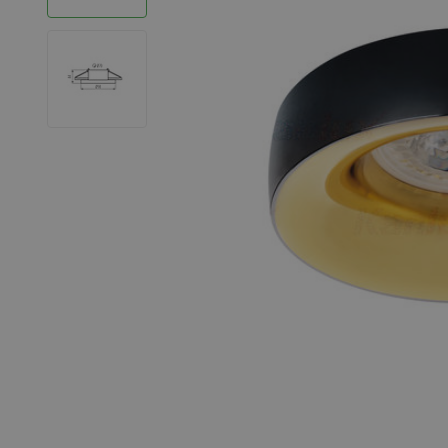
LED Strips
Decoratieve verlichting
LED Buitenverlichting
LED Noodverlichting
Installatiemateriaal
Mega Sale
Verduurzaming
LED TL verlichting