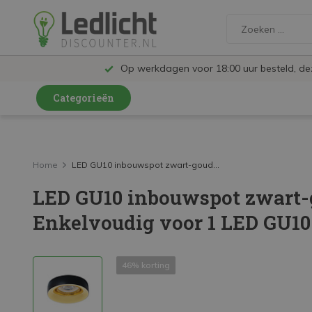
Op werkdagen voor 18:00 uur besteld, d
Categorieën
LED Lampen en Spots
LED Railspots
Home
LED GU10 inbouwspot zwart-goud...
LED GU10 inbouwspot zwart-
LED Panelen
Enkelvoudig voor 1 LED GU10
LED TL
LED Plafondlampen en Wandlampen
46% korting
LED Schijnwerpers
LED High Bay lampen