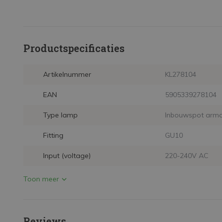
Productspecificaties
Artikelnummer
KL278104
EAN
5905339278104
Type lamp
Inbouwspot arma
Fitting
GU10
Input (voltage)
220-240V AC
Toon meer
Reviews