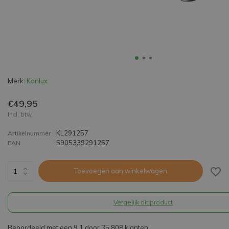
Merk:
Kanlux
€49,95
Incl. btw
KL291257
Artikelnummer
5905339291257
EAN
Toevoegen aan winkelwagen
Vergelijk dit product
Beoordeeld met een 9,1 door 35.808 klanten