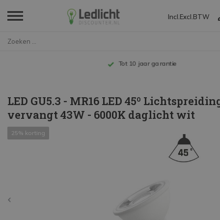
Incl.
Excl.
BTW
Home
LED GU5.3 - MR16 LED 45º Lich...
Tot 10 jaar garantie
LED GU5.3 - MR16 LED 45º Lichtspreidin
vervangt 43W - 6000K daglicht wit
25% korting