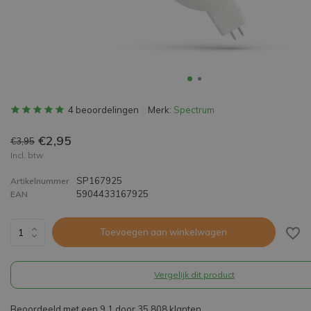
4 beoordelingen
Merk:
Spectrum
€2,95
€3,95
Incl. btw
SP167925
Artikelnummer
5904433167925
EAN
Toevoegen aan winkelwagen
Vergelijk dit product
Beoordeeld met een 9,1 door 35.808 klanten