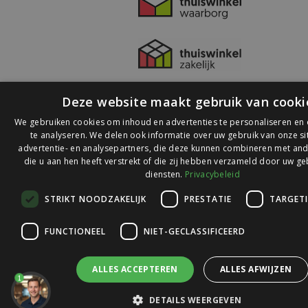
Deze website maakt gebruik van cooki
We gebruiken cookies om inhoud en advertenties te personaliseren en
te analyseren. We delen ook informatie over uw gebruik van onze s
advertentie- en analysepartners, die deze kunnen combineren met and
die u aan hen heeft verstrekt of die zij hebben verzameld door uw ge
© 2026 Ledlichtdiscounter.nl
diensten.
Privacybeleid
STRIKT NOODZAKELIJK
PRESTATIE
TARGET
Wij scoren een
9,1
op
9,1
Webwinkelkeur
FUNCTIONEEL
NIET-GECLASSIFICEERD
ALLES ACCEPTEREN
ALLES AFWIJZEN
1
DETAILS WEERGEVEN