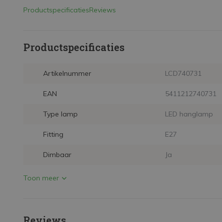
Productspecificaties
Reviews
Productspecificaties
Artikelnummer
LCD740731
EAN
5411212740731
Type lamp
LED hanglamp
Fitting
E27
Dimbaar
Ja
Toon meer
Reviews