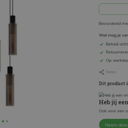
Beoordeeld met
Wat mag je ve
Betaal achte
Retourneren
Op werkdag
Delen
Dit product 
Heb jij ee
Ook voor een o
Neem direc