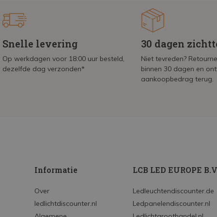
Snelle levering
30 dagen zicht
Op werkdagen voor 18:00 uur besteld,
Niet tevreden? Retournee
dezelfde dag verzonden*
binnen 30 dagen en on
aankoopbedrag terug.
Informatie
LCB LED EUROPE B.V
Over
Ledleuchtendiscounter.de
ledlichtdiscounter.nl
Ledpanelendiscounter.nl
Algemene
Ledlichtgroothandel.nl