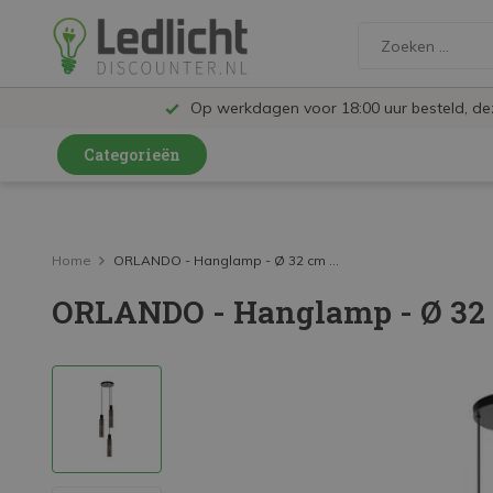
Op werkdagen voor 18:00 uur besteld, d
Categorieën
LED Lampen en Spots
LED Railspots
Home
ORLANDO - Hanglamp - Ø 32 cm ...
ORLANDO - Hanglamp - Ø 32 
LED Panelen
LED TL
LED Plafondlampen en Wandlampen
LED Schijnwerpers
LED High Bay lampen