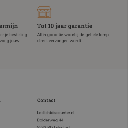
termijn
Tot 10 jaar garantie
r je bestelling
All in garantie waarbij de gehele lamp
tvang jouw
direct vervangen wordt.
.
Contact
Ledlichtdiscounter.nl
Bolderweg 44
8243 RD Lelystad