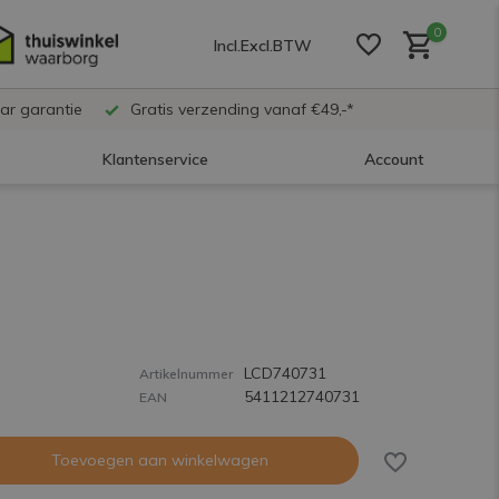
0
Incl.
Excl.
BTW
ar garantie
Gratis verzending vanaf €49,-*
Klantenservice
Account
Account aanmaken
Account aanmaken
LCD740731
Account aanmaken
Artikelnummer
5411212740731
EAN
Toevoegen aan winkelwagen