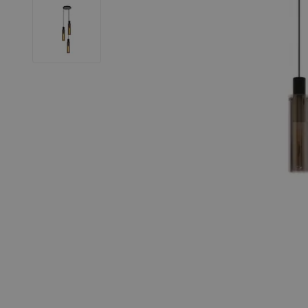
LED Strips
Decoratieve verlichting
LED Buitenverlichting
LED Noodverlichting
Installatiemateriaal
Mega Sale
Verduurzaming
LED TL verlichting