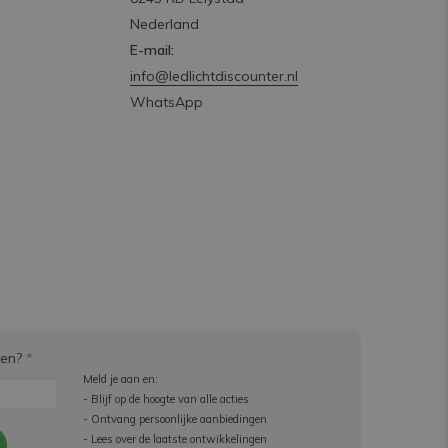
Nederland
E-mail:
info@ledlichtdiscounter.nl
WhatsApp
ven?
*
Meld je aan en:
- Blijf op de hoogte van alle acties
- Ontvang persoonlijke aanbiedingen
- Lees over de laatste ontwikkelingen