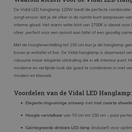
De Vidal LED hanglamp 120W biedt de perfecte combinatie van 
zorgt ervoor dat je de sfeer in de ruimte kunt aanpassen van 
intieme gloed. Het warm witte licht van 2700K is ideaal voor
sfeer, perfect voor een avond aan tafel of een gezellig same
Met de hoogteverstelling tot 150 cm kun je de hanglamp g
boven je eettafel of bar. De Vidal hanglamp is daarnaast ve
robuuste maar elegante uitstraling die in elk interieur past
moderne en verfijnde look die goed te combineren is met versch
modern en klassiek.
Voordelen van de Vidal LED Hanglamp:
Elegante ringvormige ontwerp
met
mat zwarte afwerk
Hoogte verstelbaar
van 70 cm tot 150 cm – past perfec
Geïntegreerde dimbare LED-lamp
(inclusief) voor opt