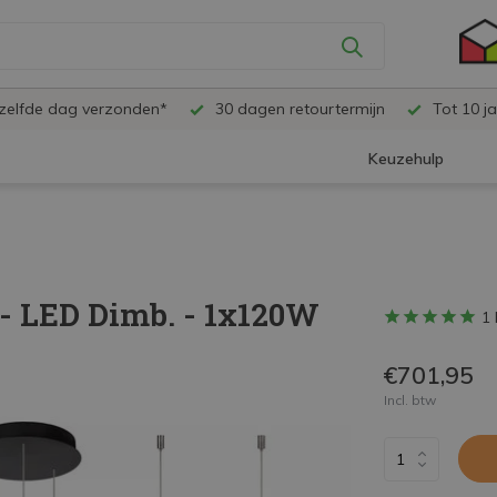
ezelfde dag verzonden*
30 dagen retourtermijn
Tot 10 ja
Keuzehulp
- LED Dimb. - 1x120W
1 
€701,95
Incl. btw