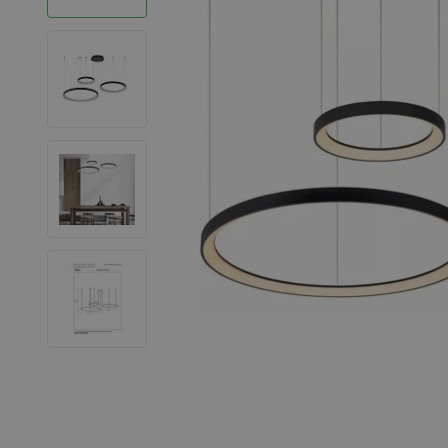
LED Strips
Decoratieve verlichting
LED Buitenverlichting
LED Noodverlichting
Installatiemateriaal
Mega Sale
Verduurzaming
LED TL verlichting