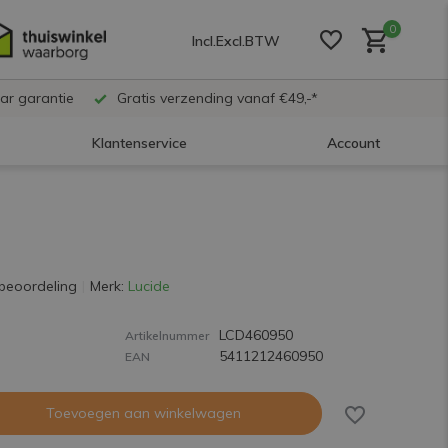
0
Incl.
Excl.
BTW
ar garantie
Gratis verzending vanaf €49,-*
Klantenservice
Account
Account aanmaken
Account aanmaken
beoordeling
Merk:
Lucide
LCD460950
Account aanmaken
Artikelnummer
5411212460950
EAN
Toevoegen aan winkelwagen