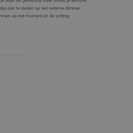
 altijd de gewenste sfeer boven je eettafel
dig aan te sluiten op een externe dimmer
temmen op het moment en de setting.