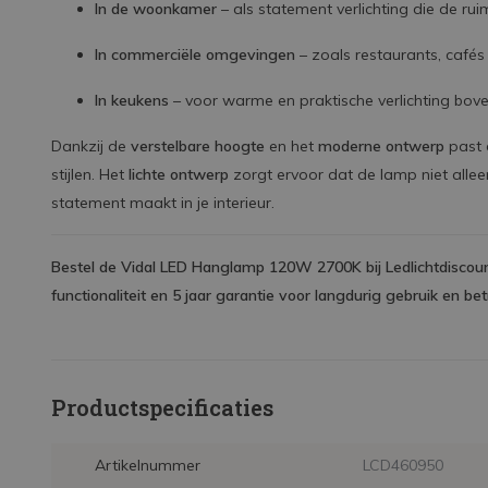
In de woonkamer
– als statement verlichting die de r
In commerciële omgevingen
– zoals restaurants, cafés 
In keukens
– voor warme en praktische verlichting bov
Dankzij de
verstelbare hoogte
en het
moderne ontwerp
past
stijlen. Het
lichte ontwerp
zorgt ervoor dat de lamp niet alleen
statement maakt in je interieur.
Bestel de Vidal LED Hanglamp 120W 2700K bij Ledlichtdiscounter
functionaliteit en 5 jaar garantie voor langdurig gebruik en be
Productspecificaties
Artikelnummer
LCD460950