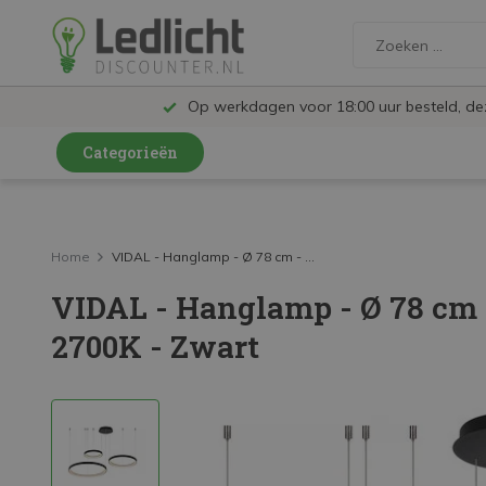
Op werkdagen voor 18:00 uur besteld, d
Categorieën
LED Lampen en Spots
LED Railspots
Home
VIDAL - Hanglamp - Ø 78 cm - ...
VIDAL - Hanglamp - Ø 78 cm 
LED Panelen
2700K - Zwart
LED TL
LED Plafondlampen en Wandlampen
LED Schijnwerpers
LED High Bay lampen