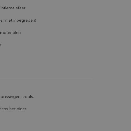
 intieme sfeer
r niet inbegrepen)
materialen
t
epassingen, zoals:
dens het diner