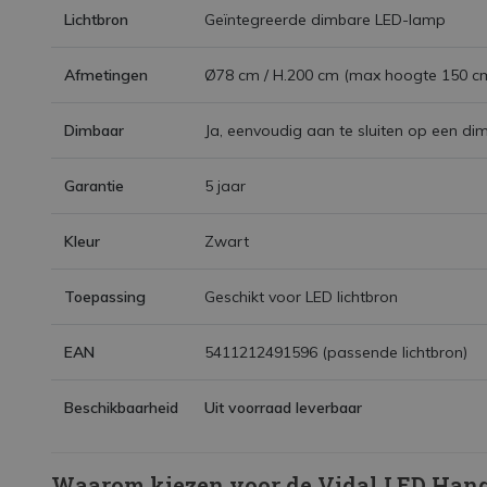
Lichtbron
Geïntegreerde dimbare LED-lamp
Afmetingen
Ø78 cm / H.200 cm (max hoogte 150 c
Dimbaar
Ja, eenvoudig aan te sluiten op een dim
Garantie
5 jaar
Kleur
Zwart
Toepassing
Geschikt voor LED lichtbron
EAN
5411212491596 (passende lichtbron)
Beschikbaarheid
Uit voorraad leverbaar
Waarom kiezen voor de Vidal LED Han