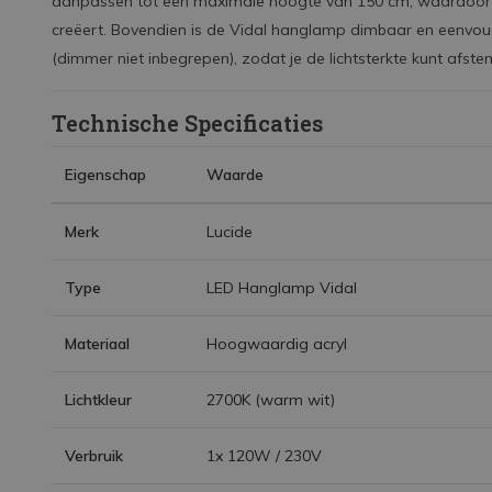
aanpassen tot een maximale hoogte van 150 cm, waardoor je
creëert. Bovendien is de Vidal hanglamp dimbaar en eenvou
(dimmer niet inbegrepen), zodat je de lichtsterkte kunt afs
Technische Specificaties
Eigenschap
Waarde
Merk
Lucide
Type
LED Hanglamp Vidal
Materiaal
Hoogwaardig acryl
Lichtkleur
2700K (warm wit)
Verbruik
1x 120W / 230V