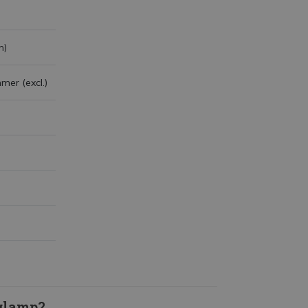
m)
mer (excl.)
glamp?