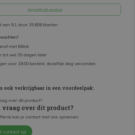
Vergelijk dit product
 een 9,1 door 35.808 klanten
rwachten?
raf met Billink
 tot wel 30 dagen later
en voor 18:00 besteld, dezelfde dag verzonden.
is ook verkrijgbaar in een voordeelpak:
n vraag over dit product?
fferte kan je contact met ons opnemen.
t contact op