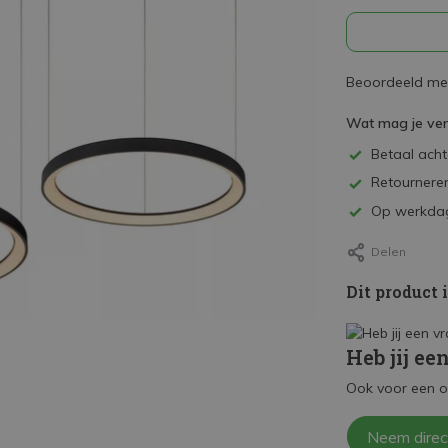
Beoordeeld met
Wat mag je ve
Betaal achte
Retourneren
Op werkdag
Delen
Dit product 
Heb jij ee
Ook voor een o
Neem direc