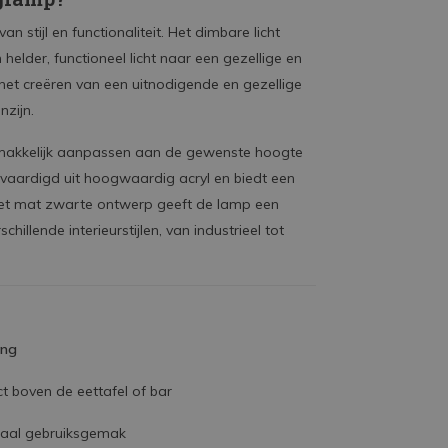
stijl en functionaliteit. Het dimbare licht
helder, functioneel licht naar een gezellige en
 het creëren van een uitnodigende en gezellige
nzijn.
emakkelijk aanpassen aan de gewenste hoogte
rvaardigd uit hoogwaardig acryl en biedt een
. Het mat zwarte ontwerp geeft de lamp een
illende interieurstijlen, van industrieel tot
ing
t boven de eettafel of bar
imaal gebruiksgemak