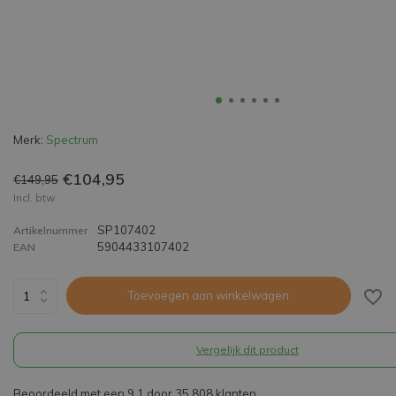
Merk:
Spectrum
€104,95
€149,95
Incl. btw
SP107402
Artikelnummer
5904433107402
EAN
Toevoegen aan winkelwagen
Vergelijk dit product
Beoordeeld met een 9,1 door 35.808 klanten