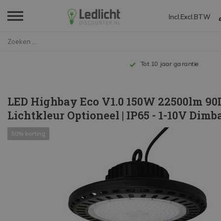
Incl.
Excl.
BTW
Home
LED Highbay Eco V1.0 150W 2250...
Tot 10 jaar garantie
LED Highbay Eco V1.0 150W 22500lm 90D
Lichtkleur Optioneel | IP65 - 1-10V Dimb
50% korting