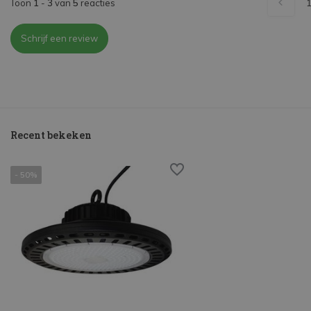
Toon
1
-
3
van
5
reacties
Schrijf een review
Recent bekeken
- 50%