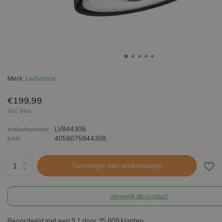
Merk:
Ledvance
€199,99
Incl. btw
LV844308
Artikelnummer
4058075844308
EAN
Toevoegen aan winkelwagen
Vergelijk dit product
Beoordeeld met een 9,1 door 35.808 klanten