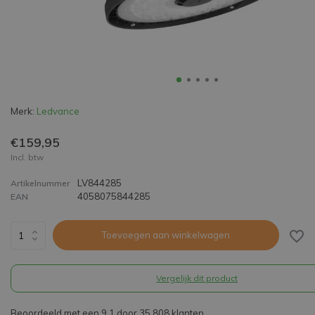
Merk:
Ledvance
€159,95
Incl. btw
LV844285
Artikelnummer
4058075844285
EAN
Toevoegen aan winkelwagen
Vergelijk dit product
Beoordeeld met een 9,1 door 35.808 klanten