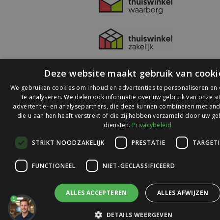
Deze website maakt gebruik van cooki
We gebruiken cookies om inhoud en advertenties te personaliseren en
te analyseren. We delen ook informatie over uw gebruik van onze s
advertentie- en analysepartners, die deze kunnen combineren met and
die u aan hen heeft verstrekt of die zij hebben verzameld door uw ge
© 2026 Ledlichtdiscounter.nl
diensten.
Privacybeleid
STRIKT NOODZAKELIJK
PRESTATIE
TARGET
Wij scoren een
9,1
op
9,1
Webwinkelkeur
FUNCTIONEEL
NIET-GECLASSIFICEERD
ALLES ACCEPTEREN
ALLES AFWIJZEN
1
DETAILS WEERGEVEN