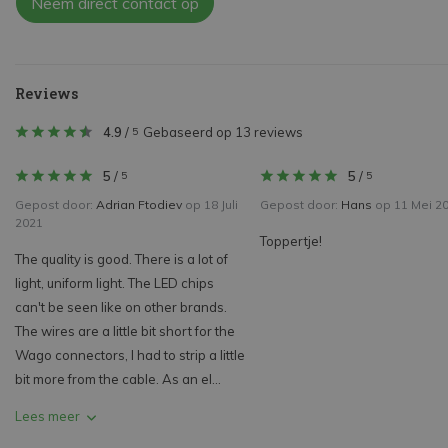
Neem direct contact op
Reviews
4.9
/
Gebaseerd op 13 reviews
5
5
/
5
/
5
5
Gepost door:
Adrian Ftodiev
op 18 Juli
Gepost door:
Hans
op 11 Mei 2
2021
Toppertje!
The quality is good. There is a lot of
light, uniform light. The LED chips
can't be seen like on other brands.
The wires are a little bit short for the
Wago connectors, I had to strip a little
bit more from the cable. As an el...
Lees meer