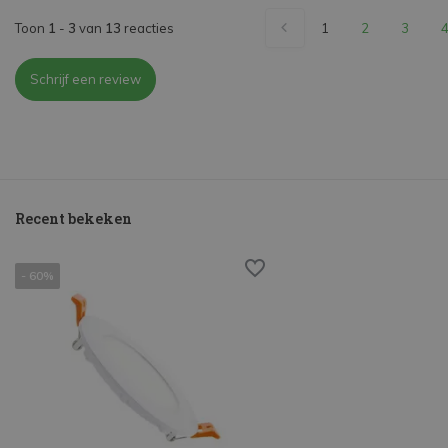
Toon
1
-
3
van
13
reacties
1
2
3
Schrijf een review
Recent bekeken
- 60%