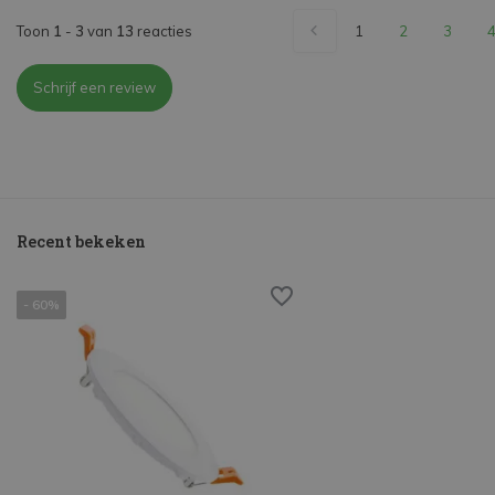
Toon
1
-
3
van
13
reacties
1
2
3
Schrijf een review
Recent bekeken
- 60%