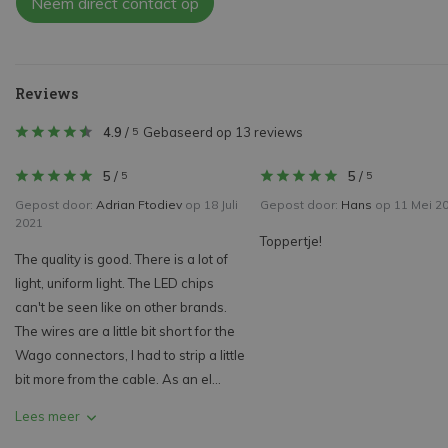
Neem direct contact op
Reviews
4.9
/
Gebaseerd op 13 reviews
5
5
/
5
/
5
5
Gepost door:
Adrian Ftodiev
op 18 Juli
Gepost door:
Hans
op 11 Mei 2
2021
Toppertje!
The quality is good. There is a lot of
light, uniform light. The LED chips
can't be seen like on other brands.
The wires are a little bit short for the
Wago connectors, I had to strip a little
bit more from the cable. As an el...
Lees meer