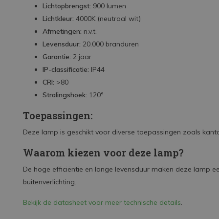
Lichtopbrengst:
900 lumen
Lichtkleur:
4000K (neutraal wit)
Afmetingen:
n.v.t.
Levensduur:
20.000 branduren
Garantie:
2 jaar
IP-classificatie:
IP44
CRI:
>80
Stralingshoek:
120°
Toepassingen:
Deze lamp is geschikt voor diverse toepassingen zoals kant
Waarom kiezen voor deze lamp?
De hoge efficiëntie en lange levensduur maken deze lamp e
buitenverlichting.
Bekijk de datasheet voor meer technische details
.