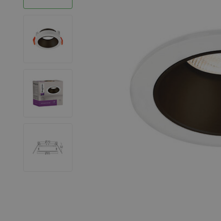
LED Strips
Decoratieve verlichting
LED Buitenverlichting
LED Noodverlichting
Installatiemateriaal
Mega Sale
Verduurzaming
LED TL verlichting