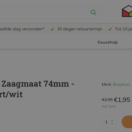
ezelfde dag verzonden*
30 dagen retourtermijn
Tot 10 ja
Keuzehulp
- Zaagmaat 74mm -
Merk:
Braytron
t/wit
€1,95
€2,95
Incl. btw