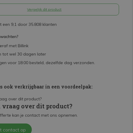
Vergelijk dit product
 een 9,1 door 35.808 klanten
rwachten?
raf met Billink
 tot wel 30 dagen later
en voor 18:00 besteld, dezelfde dag verzonden.
is ook verkrijgbaar in een voordeelpak:
n vraag over dit product?
fferte kan je contact met ons opnemen.
t contact op