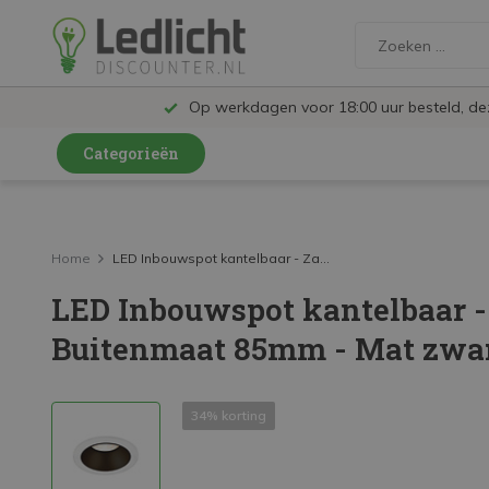
Op werkdagen voor 18:00 uur besteld, d
Categorieën
LED Lampen en Spots
LED Railspots
Home
LED Inbouwspot kantelbaar - Za...
LED Inbouwspot kantelbaar 
LED Panelen
Buitenmaat 85mm - Mat zwar
LED TL
LED Plafondlampen en Wandlampen
34% korting
LED Schijnwerpers
LED High Bay lampen