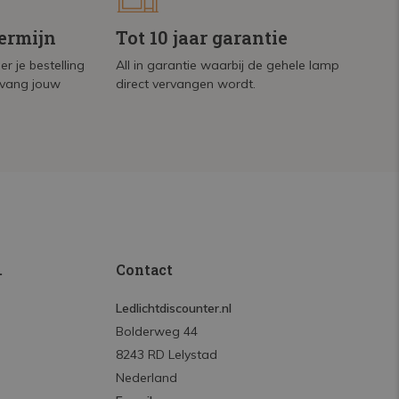
termijn
Tot 10 jaar garantie
r je bestelling
All in garantie waarbij de gehele lamp
tvang jouw
direct vervangen wordt.
.
Contact
Ledlichtdiscounter.nl
Bolderweg 44
8243 RD Lelystad
Nederland