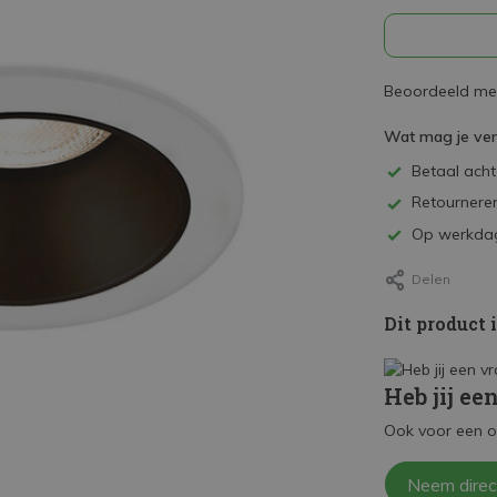
Beoordeeld met
Wat mag je ve
Betaal achte
Retourneren
Op werkdag
Delen
Dit product 
Heb jij ee
Ook voor een o
Neem direc