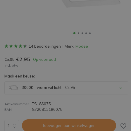
14 beoordelingen
Merk:
Modee
€2,95
€5,95
Op voorraad
Incl. btw
Maak een keuze:
3000K - warm wit licht - €2,95
TS186075
Artikelnummer
8720813186075
EAN
Toevoegen aan winkelwagen