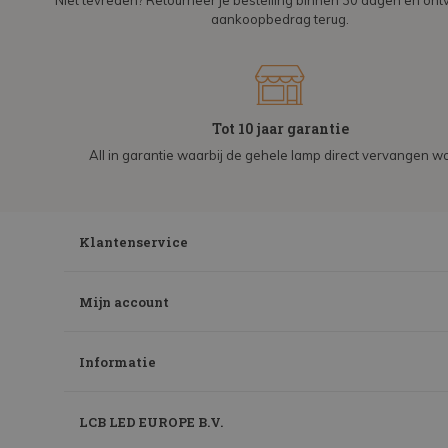
Niet tevreden? Retourneer je bestelling binnen 30 dagen en on
aankoopbedrag terug.
Tot 10 jaar garantie
All in garantie waarbij de gehele lamp direct vervangen wo
Klantenservice
Mijn account
Informatie
LCB LED EUROPE B.V.