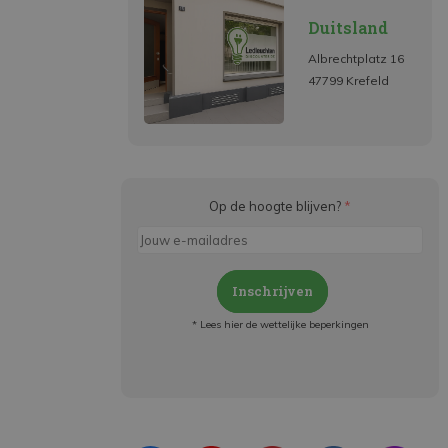
Duitsland
Albrechtplatz 16
47799 Krefeld
Op de hoogte blijven?
*
Inschrijven
* Lees hier de wettelijke beperkingen
Meld je aan en:
- Blijf op de hoogte van alle acties
- Ontvang persoonlijke aanbiedingen
- Lees over de laatste ontwikkelingen