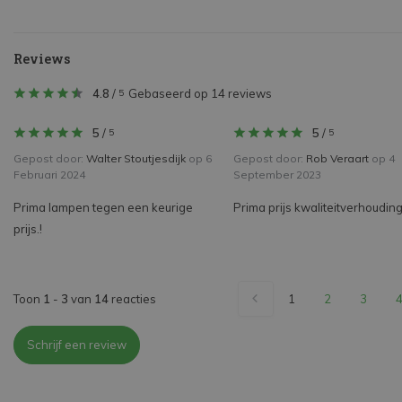
Reviews
4.8
/
Gebaseerd op 14 reviews
5
5
/
5
/
5
5
Gepost door:
Walter Stoutjesdijk
op 6
Gepost door:
Rob Veraart
op 4
Februari 2024
September 2023
Prima lampen tegen een keurige
Prima prijs kwaliteitverhoudin
prijs.!
Toon
1
-
3
van
14
reacties
1
2
3
Schrijf een review