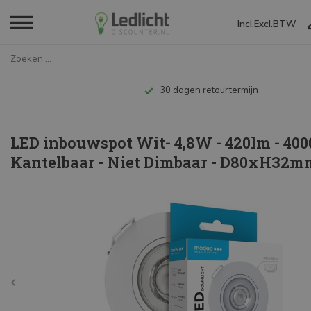
Incl.
Excl.
BTW
Home
LED inbouwspot Wit- 4,8W - 420...
termijn
LED inbouwspot Wit- 4,8W - 420lm - 400
Kantelbaar - Niet Dimbaar - D80xH32m